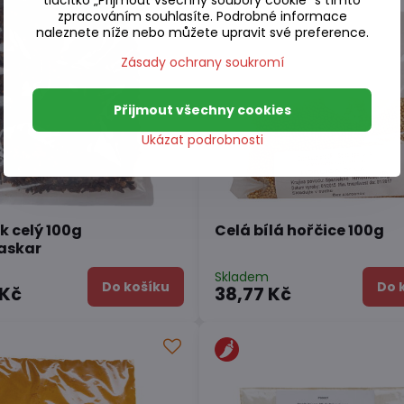
tlačítko „Přijmout všechny soubory cookie" s tímto
zpracováním souhlasíte. Podrobné informace
naleznete níže nebo můžete upravit své preference.
Zásady ochrany soukromí
Přijmout všechny cookies
Ukázat podrobnosti
k celý 100g
Celá bílá hořčice 100g
askar
Skladem
Do košíku
Do 
 Kč
38,77 Kč