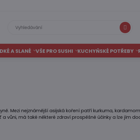
Hledat
DKÉ A SLANÉ
VŠE PRO SUSHI
KUCHYŇSKÉ POTŘEBY
chyně. Mezi nejznámější asijská koření patří kurkuma, kardamom,
a vůni, má také některé zdraví prospěšné účinky a lze jím doch