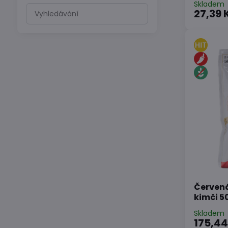
Skladem
Prohledat
27,39 
výsledky
filtru
fulltextem
Červená
kimči 5
Skladem
175,44