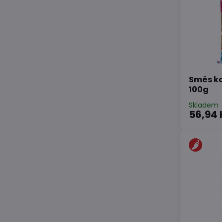
Směs k
100g
Skladem
56,94 