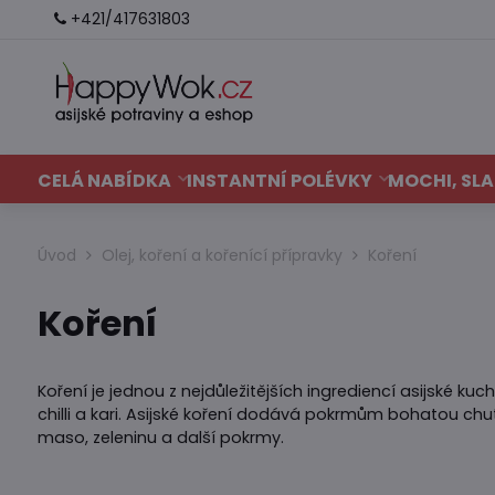
+421/417631803
CELÁ NABÍDKA
INSTANTNÍ POLÉVKY
MOCHI, SLA
Úvod
Olej, koření a kořenící přípravky
Koření
Koření
Koření je jednou z nejdůležitějších ingrediencí asijské ku
chilli a kari. Asijské koření dodává pokrmům bohatou chuť 
maso, zeleninu a další pokrmy.