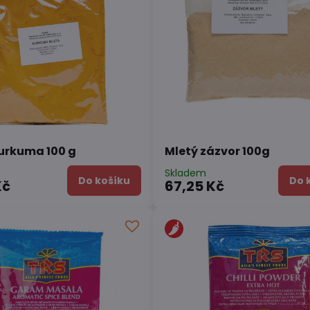
urkuma 100 g
Mletý zázvor 100g
Skladem
Do košíku
Do 
Kč
67,25 Kč