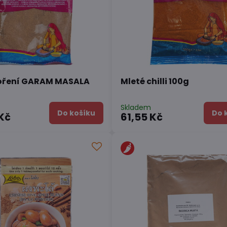
oření GARAM MASALA
Mleté chilli 100g
Skladem
Do košíku
Do 
Kč
61,55 Kč