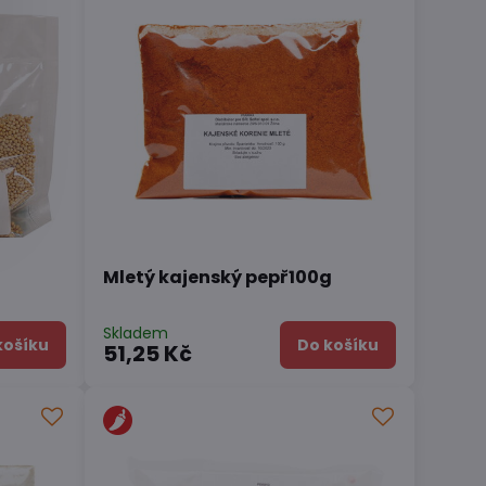
Mletý kajenský pepř100g
Skladem
košíku
Do košíku
51,25 Kč