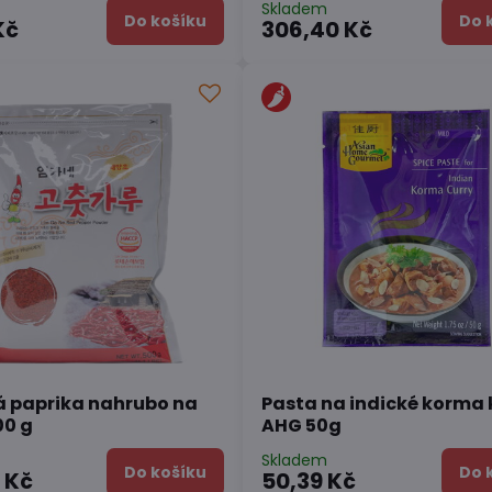
Skladem
Do košíku
Do 
Kč
306,40 Kč
 paprika nahrubo na
Pasta na indické korma 
00 g
AHG 50g
Skladem
Do košíku
Do 
 Kč
50,39 Kč