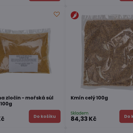
na zločin - mořská sůl
Kmín celý 100g
 100g
Skladem
Do košíku
Do 
Kč
84,33 Kč