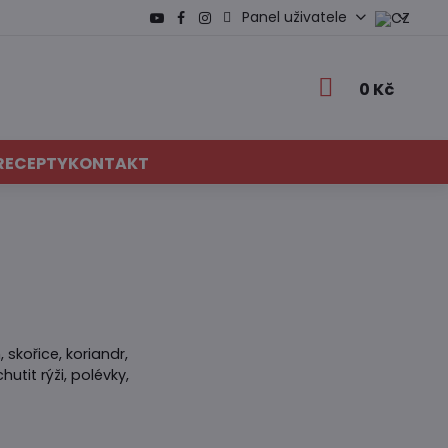
Panel uživatele
0 Kč
RECEPTY
KONTAKT
 skořice, koriandr,
utit rýži, polévky,