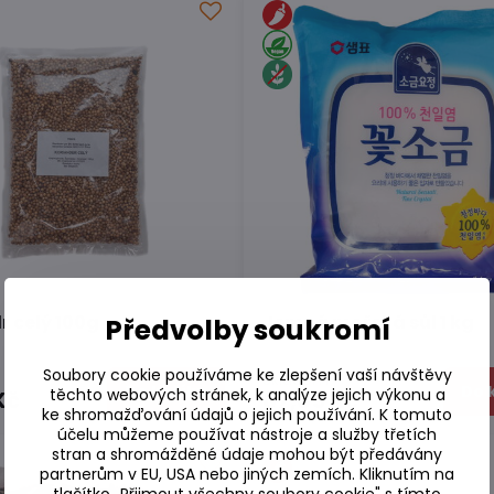
r celý 100g
Jemná mořská sůl 1 kg
Předvolby soukromí
Soubory cookie používáme ke zlepšení vaší návštěvy
Skladem
Do košíku
Do 
těchto webových stránek, k analýze jejich výkonu a
Kč
87,85 Kč
ke shromažďování údajů o jejich používání. K tomuto
účelu můžeme používat nástroje a služby třetích
stran a shromážděné údaje mohou být předávány
partnerům v EU, USA nebo jiných zemích. Kliknutím na