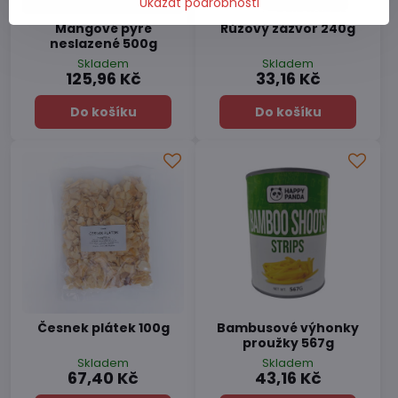
Ukázat podrobnosti
Mangové pyré
Růžový zázvor 240g
neslazené 500g
Skladem
Skladem
125,96 Kč
33,16 Kč
Do košíku
Do košíku
Česnek plátek 100g
Bambusové výhonky
proužky 567g
Skladem
Skladem
67,40 Kč
43,16 Kč