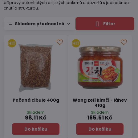
přípravy autentických asijských pokrmů a dezertů s jedinečnou
chutí a strukturou.
Skladem přednostně
Filter
Pečená cibule 400g
Wang zelí kimči - láhev
410g
Skladem
Skladem
98,11 Kč
165,51 Kč
Do košíku
Do košíku