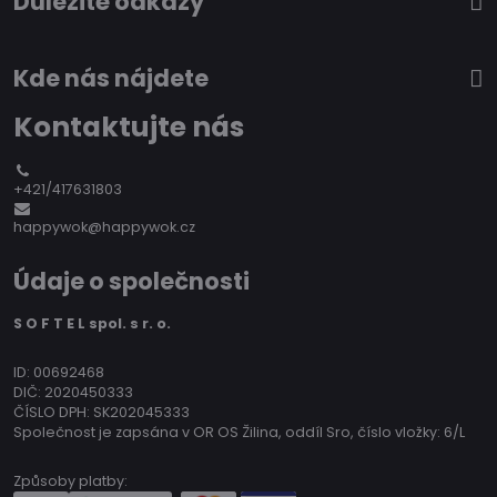
Důležité odkazy
Kde nás nájdete
Kontaktujte nás
+421/417631803
happywok@happywok.cz
Údaje o společnosti
S O F T E L spol. s r. o.
ID: 00692468
DIČ: 2020450333
ČÍSLO DPH: SK202045333
Společnost je zapsána v OR OS Žilina, oddíl Sro, číslo vložky: 6/L
Způsoby platby: