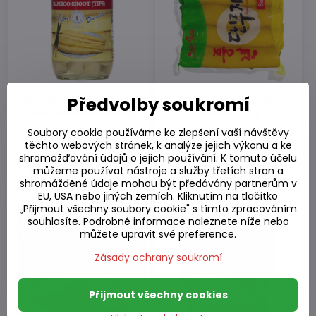
Předvolby soukromí
Bambusové výhonky
Nakládaná žlutá
celé nakládané 680g
ředkev 1 kg
Skladem
Skladem
Soubory cookie používáme ke zlepšení vaší návštěvy
110,88 Kč
129,09 Kč
těchto webových stránek, k analýze jejich výkonu a ke
shromažďování údajů o jejich používání. K tomuto účelu
Do košíku
Do košíku
můžeme používat nástroje a služby třetích stran a
shromážděné údaje mohou být předávány partnerům v
EU, USA nebo jiných zemích. Kliknutím na tlačítko
„Přijmout všechny soubory cookie" s tímto zpracováním
souhlasíte. Podrobné informace naleznete níže nebo
můžete upravit své preference.
Zásady ochrany soukromí
Přijmout všechny cookies