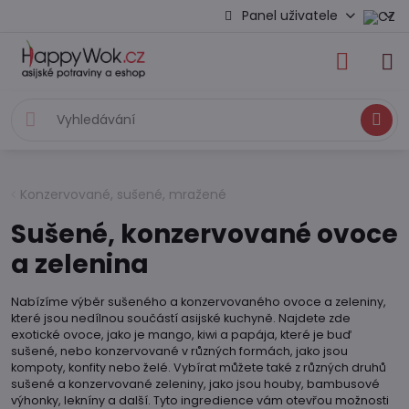
Panel uživatele
Hledat
Konzervované, sušené, mražené
Sušené, konzervované ovoce
a zelenina
Nabízíme výběr sušeného a konzervovaného ovoce a zeleniny,
které jsou nedílnou součástí asijské kuchyně. Najdete zde
exotické ovoce, jako je mango, kiwi a papája, které je buď
sušené, nebo konzervované v různých formách, jako jsou
kompoty, konfity nebo želé. Vybírat můžete také z různých druhů
sušené a konzervované zeleniny, jako jsou houby, bambusové
výhonky, lekníny a další. Tyto ingredience vám otevřou možnosti