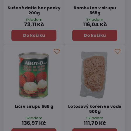
Sušené datle bez pecky
Rambutan v sirupu
200g
565g
Skladem
Skladem
73,11 Kč
116,04 Kč
Do košíku
Do košíku
Liči v sirupu 565 g
Lotosový kořen ve vodě
500g
Skladem
Skladem
136,97 Kč
111,70 Kč