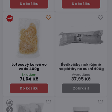
Do košíku
Do košíku
Lotosový koreň vo
Ředkvičky nakrájené
vode 400g
na plátky na sushi 400g
Skladem
Vyprodáno
71,64 Kč
37,95 Kč
Do košíku
Zobrazit