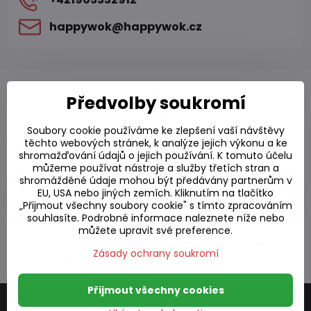
happywok​@happywok​.cz
Předvolby soukromí
Soubory cookie používáme ke zlepšení vaší návštěvy
Newsletter
těchto webových stránek, k analýze jejich výkonu a ke
shromažďování údajů o jejich používání. K tomuto účelu
Odebírat naše novinky:
můžeme používat nástroje a služby třetích stran a
shromážděné údaje mohou být předávány partnerům v
EU, USA nebo jiných zemích. Kliknutím na tlačítko
Odebírat
„Přijmout všechny soubory cookie" s tímto zpracováním
souhlasíte. Podrobné informace naleznete níže nebo
můžete upravit své preference.
Potvrzuji, že jsem se seznámil/a se
zásadami ochrany
osobních údajů
a dávám tímto svůj výslovný
souhlas se
Zásady ochrany soukromí
zpracováním svých osobních údajů
.
Přijmout všechny cookies