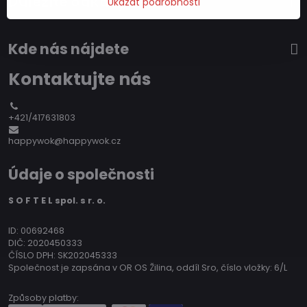
Důležité odkazy
Ukázat podrobnosti
Kde nás nájdete
Kontaktujte nás
+421/417631803
happywok@happywok.cz
Údaje o společnosti
S O F T E L spol. s r. o.
ID: 00692468
DIČ: 2020450333
ČÍSLO DPH: SK202045333
Společnost je zapsána v OR OS Žilina, oddíl Sro, číslo vložky: 6/L
Způsoby platby: