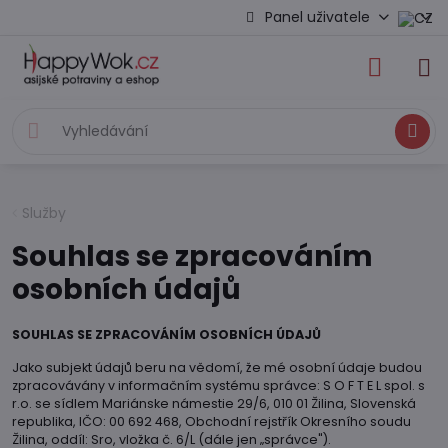
Panel uživatele
Hledat
Služby
Souhlas se zpracováním
osobních údajů
SOUHLAS SE ZPRACOVÁNÍM OSOBNÍCH ÚDAJŮ
Jako subjekt údajů beru na vědomí, že mé osobní údaje budou
zpracovávány v informačním systému správce: S O F T E L spol. s
r.o. se sídlem Mariánske námestie 29/6, 010 01 Žilina, Slovenská
republika, IČO: 00 692 468, Obchodní rejstřík Okresního soudu
Žilina, oddíl: Sro, vložka č. 6/L (dále jen „správce").