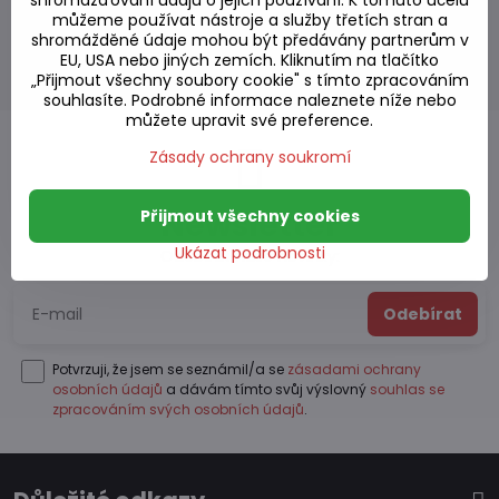
údajů a o pravidlech ochrany osobních údajů, případně je budu
můžeme používat nástroje a služby třetích stran a
informovat nejpozději do jednoho měsíce od poskytnutí těchto
shromážděné údaje mohou být předávány partnerům v
osobních údajů Správci. Zaškrtnutím tohoto políčka rovněž
EU, USA nebo jiných zemích. Kliknutím na tlačítko
potvrzuji, že jsem starší 16 let.
„Přijmout všechny soubory cookie" s tímto zpracováním
souhlasíte. Podrobné informace naleznete níže nebo
můžete upravit své preference.
Zásady ochrany soukromí
Newsletter
Přijmout všechny cookies
Ukázat podrobnosti
Odebírat naše novinky:
Odebírat
Potvrzuji, že jsem se seznámil/a se
zásadami ochrany
osobních údajů
a dávám tímto svůj výslovný
souhlas se
zpracováním svých osobních údajů
.