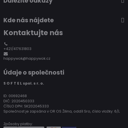
Důležité odkazy
Kde nás nájdete
Kontaktujte nás
+421/417631803
happywok@happywok.cz
Údaje o společnosti
S O F T E L spol. s r. o.
ID: 00692468
DIČ: 2020450333
ČÍSLO DPH: SK202045333
Společnost je zapsána v OR OS Žilina, oddíl Sro, číslo vložky: 6/L
Způsoby platby: