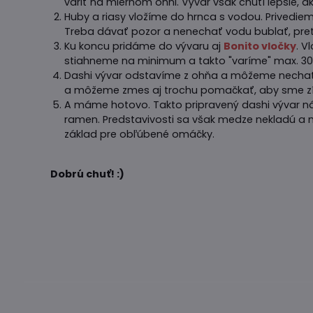
variť na miernom ohni. Vývar však chutí lepšie, a
Huby a riasy vložíme do hrnca s vodou. Privedie
Treba dávať pozor a nenechať vodu bublať, pr
Ku koncu pridáme do vývaru aj
Bonito vločky
. V
stiahneme na minimum a takto "varíme" max. 30
Dashi vývar odstavíme z ohňa a môžeme nechať e
a môžeme zmes aj trochu pomačkať, aby sme získ
A máme hotovo. Takto pripravený dashi vývar ná
ramen. Predstavivosti sa však medze nekladú a 
základ pre obľúbené omáčky.
Dobrú chuť! :)