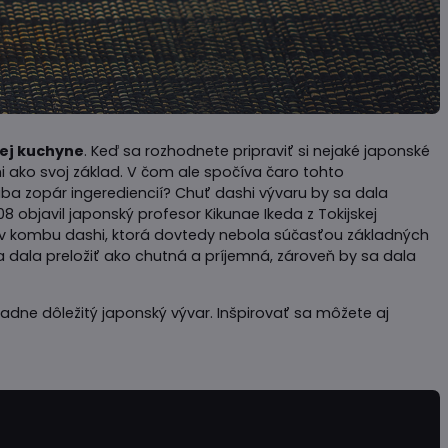
ej kuchyne
. Keď sa rozhodnete pripraviť si nejaké japonské
shi ako svoj základ. V čom ale spočíva čaro tohto
ba zopár ingerediencií? Chuť dashi vývaru by sa dala
908 objavil japonský profesor Kikunae Ikeda z Tokijskej
tú v kombu dashi, ktorá dovtedy nebola súčasťou základných
a dala preložiť ako chutná a príjemná, zároveň by sa dala
iadne dôležitý japonský vývar. Inšpirovať sa môžete aj