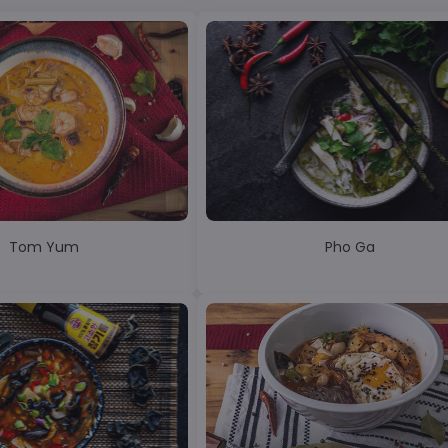
Tom Yum
Pho Ga