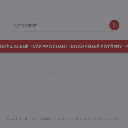
Hledat
DKÉ A SLANÉ
VŠE PRO SUSHI
KUCHYŇSKÉ POTŘEBY
Recepty
Úvod
Nejlepší asijské recepty
Polievky
Dashi vývar