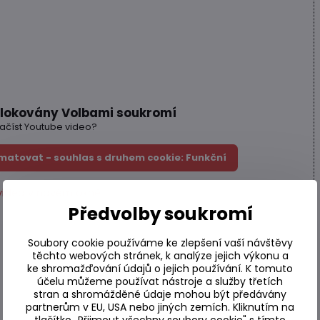
blokovány Volbami soukromí
načíst Youtube video?
matovat - souhlas s druhem cookie: Funkční
video v novém okně
Předvolby soukromí
Soubory cookie používáme ke zlepšení vaší návštěvy
těchto webových stránek, k analýze jejich výkonu a
ke shromažďování údajů o jejich používání. K tomuto
účelu můžeme používat nástroje a služby třetích
stran a shromážděné údaje mohou být předávány
partnerům v EU, USA nebo jiných zemích. Kliknutím na