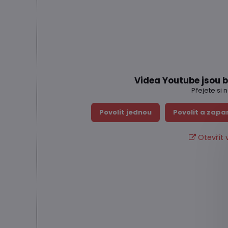
Videa Youtube jsou 
Přejete si 
Povolit jednou
Povolit a zapa
Otevřít 