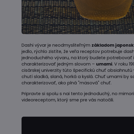
Dashi vývar je neodmysliteľným
základom japonsk
jedlo, rýchlo zistíte, že veľa receptov potrebuje da
jednoduchého vývaru, na ktorý budete potrebovať i
charakterizovať jedným slovom –
umami
. V roku 1
cisárskej univerzity túto špecifickú chuť obsiahnu
chutí sladká, slaná, horká a kyslá. Chuť umami by s
charakterizovať, ako plná "mäsová" chuť.
Pripravte si spolu s nai tento jednoduchý, no mimor
videoreceptom, ktorý sme pre vás natočili.