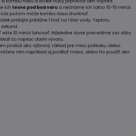
k si kombu riasu a šitake huby prpravíte deň vopred.
me ich
tesne pod bod varu
a necháme ich takto 10-15 minút.
etože potom môže kombu riasa zhorknúť.
ločiek pridajte približne 1 hrsť na 1 liter vody. Teplotu
 sekund.
šte 10 minút luhovať. Následne vývar precedíme cez sitko
ali čo najviac dashi vývaru.
m poslúži ako výbroný základ pre miso polievku, alebo
môžete ním napríklad aj podliať mäso, alebo ho použiť ako