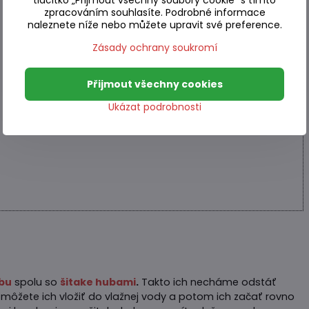
tlačítko „Přijmout všechny soubory cookie" s tímto
zpracováním souhlasíte. Podrobné informace
naleznete níže nebo můžete upravit své preference.
Zásady ochrany soukromí
Přijmout všechny cookies
Ukázat podrobnosti
bu
spolu so
šitake hubami
.
Takto ich necháme odstáť
 môžete ich vložiť do vlažnej vody a potom ich začať rovno