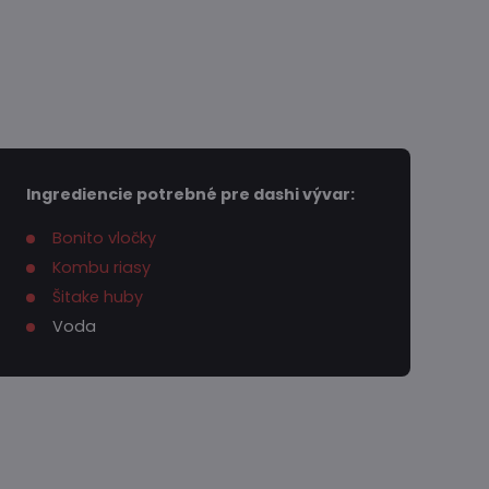
Ingrediencie potrebné pre dashi vývar:
Bonito vločky
Kombu riasy
Šitake huby
Voda