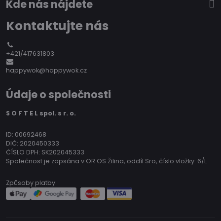
Kde nás nájdete
Kontaktujte nás
+421/417631803
happywok@happywok.cz
Údaje o společnosti
S O F T E L spol. s r. o.
ID: 00692468
DIČ: 2020450333
ČÍSLO DPH: SK202045333
Společnost je zapsána v OR OS Žilina, oddíl Sro, číslo vložky: 6/L
Způsoby platby: