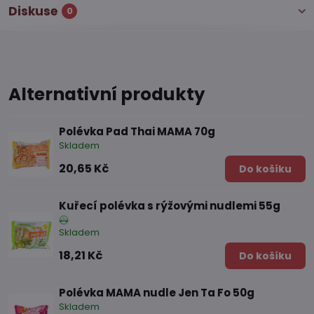
Diskuse
0
Alternativní produkty
Polévka Pad Thai MAMA 70g
Skladem
20,65 Kč
Do košíku
Kuřecí polévka s rýžovými nudlemi 55g
Skladem
18,21 Kč
Do košíku
Polévka MAMA nudle Jen Ta Fo 50g
Skladem