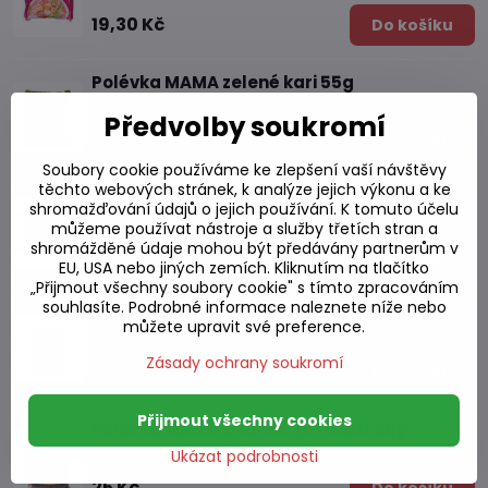
19,30 Kč
Do košíku
Polévka MAMA zelené kari 55g
Skladem
Předvolby soukromí
16,03 Kč
Do košíku
Soubory cookie používáme ke zlepšení vaší návštěvy
těchto webových stránek, k analýze jejich výkonu a ke
Polévka MAMA s vepřovou příchutí 50g
shromažďování údajů o jejich používání. K tomuto účelu
Skladem
můžeme používat nástroje a služby třetích stran a
shromážděné údaje mohou být předávány partnerům v
17,12 Kč
Do košíku
EU, USA nebo jiných zemích. Kliknutím na tlačítko
„Přijmout všechny soubory cookie" s tímto zpracováním
souhlasíte. Podrobné informace naleznete níže nebo
Polévka MAMA s kuřecí příchutí 55g
můžete upravit své preference.
Skladem
Zásady ochrany soukromí
16,03 Kč
Do košíku
Přijmout všechny cookies
Polévka MAMA s kuřecí příchutí 90g
Skladem
Ukázat podrobnosti
25 Kč