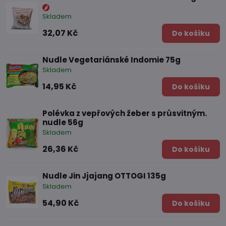
Skladem
32,07 Kč
Do košíku
Nudle Vegetariánské Indomie 75g
Skladem
14,95 Kč
Do košíku
Polévka z vepřových žeber s průsvitným.
nudle 56g
Skladem
26,36 Kč
Do košíku
Nudle Jin Jjajang OTTOGI 135g
Skladem
54,90 Kč
Do košíku