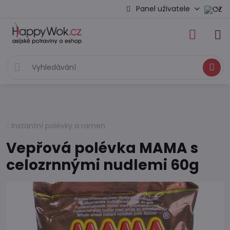
Panel uživatele
Hledat
Instantní polévky a ramen
Vepřová polévka MAMA s
celozrnnými nudlemi 60g