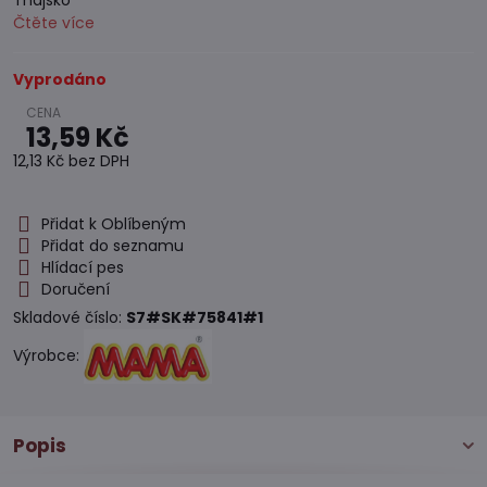
Thajsko
Čtěte více
Vyprodáno
13,59 Kč
12,13 Kč
bez DPH
Přidat k Oblíbeným
Přidat do seznamu
Hlídací pes
Doručení
Skladové číslo:
S7#SK#75841#1
Výrobce:
Popis