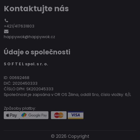
Kontaktujte nás
+421/417631803
happywok@happywok.cz
Údaje o společnosti
S O F T E L spol. s r. o.
ID: 00692468
DIČ: 2020450333
ČÍSLO DPH: SK202045333
Společnost je zapsána v OR OS Žilina, oddíl Sro, číslo vložky: 6/L
Způsoby platby:
©
2026
Copyright