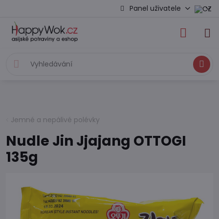
Panel uživatele
Hledat
Jemné a nepálivé polévky
Nudle Jin Jjajang OTTOGI
135g