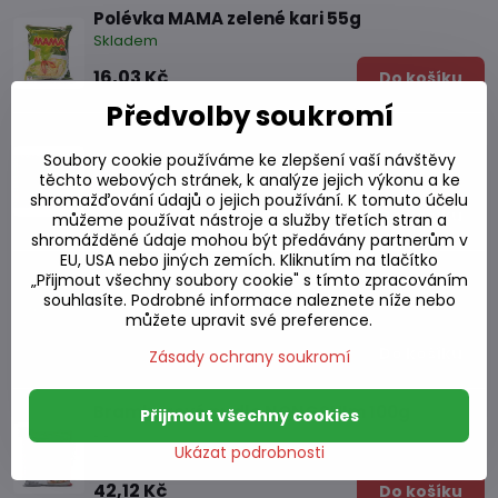
Polévka MAMA zelené kari 55g
Skladem
16,03 Kč
Do košíku
Předvolby soukromí
Polévka z mletého vepřového masa s
průsvitným. nudle 55g
Soubory cookie používáme ke zlepšení vaší návštěvy
Skladem
těchto webových stránek, k analýze jejich výkonu a ke
shromažďování údajů o jejich používání. K tomuto účelu
27,45 Kč
Do košíku
můžeme používat nástroje a služby třetích stran a
shromážděné údaje mohou být předávány partnerům v
EU, USA nebo jiných zemích. Kliknutím na tlačítko
Polévka z vepřových žeber s průsvitným.
„Přijmout všechny soubory cookie" s tímto zpracováním
nudle 56g
souhlasíte. Podrobné informace naleznete níže nebo
Skladem
můžete upravit své preference.
26,36 Kč
Do košíku
Zásady ochrany soukromí
Bramborové nudle NONGSHIm 100g
Přijmout všechny cookies
Ukázat podrobnosti
Skladem
42,12 Kč
Do košíku