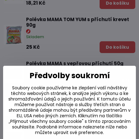
18,21 Kč
Do košíku
Polévka MAMA TOM YUM s příchutí krevet
90g
Skladem
25 Kč
Do košíku
Polévka MAMA s vepřovou příchutí 50g
Skladem
Předvolby soukromí
17,12 Kč
Do košíku
Soubory cookie používáme ke zlepšení vaší návštěvy
těchto webových stránek, k analýze jejich výkonu a ke
Polévka MAMA s kuřecí příchutí 55g
shromažďování údajů o jejich používání. K tomuto účelu
Skladem
můžeme používat nástroje a služby třetích stran a
shromážděné údaje mohou být předávány partnerům v
16,03 Kč
Do košíku
EU, USA nebo jiných zemích. Kliknutím na tlačítko
„Přijmout všechny soubory cookie" s tímto zpracováním
souhlasíte. Podrobné informace naleznete níže nebo
Polévka MAMA s kuřecí příchutí 90g
můžete upravit své preference.
Skladem