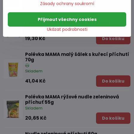
Zásady ochrany soukromí
25 Kč
Do košíku
Přijmout všechny cookies
Polévka MAMA nudle Jen Ta Fo 50g
Skladem
Ukázat podrobnosti
19,30 Kč
Do košíku
Polévka MAMA malý šálek s kuřecí příchutí
70g
Skladem
41,04 Kč
Do košíku
Polévka MAMA rýžové nudle zeleninová
příchuť 55g
Skladem
20,65 Kč
Do košíku
Nudle zeleninové příchuti 60g