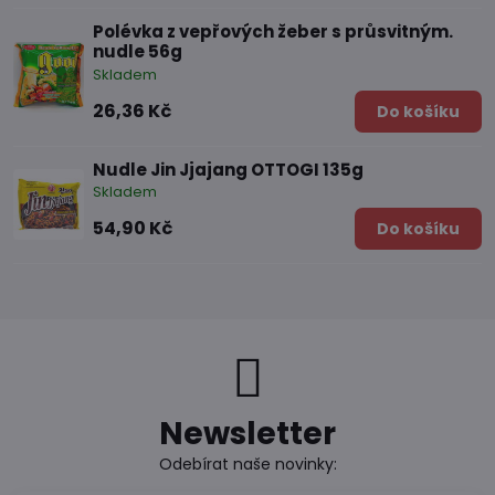
Polévka z vepřových žeber s průsvitným.
nudle 56g
Skladem
26,36 Kč
Do košíku
Nudle Jin Jjajang OTTOGI 135g
Skladem
54,90 Kč
Do košíku
Newsletter
Odebírat naše novinky: