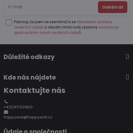
Odebírat
Potvrzuji, že jsem se seznámil/a se
zásadami ochrany
osobních údajů
a dávám tímto svůj výslovný
souhlas se
zpracováním svých osobních údajů
.
Důležité odkazy
Kde nás nájdete
Kontaktujte nás
+421/417631803
happywok@happywok.cz
Údaje o společnosti