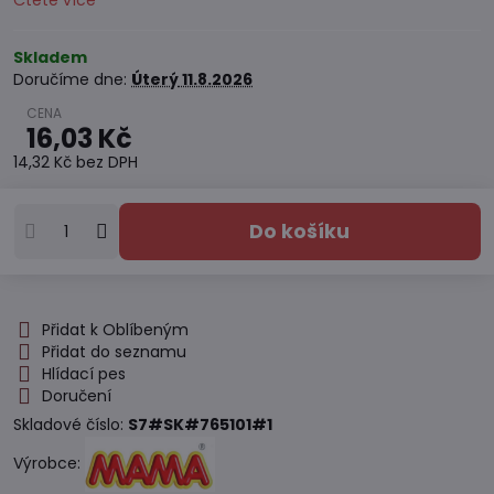
Čtěte více
Skladem
Doručíme dne:
Úterý
11.8.2026
16,03 Kč
14,32 Kč
bez DPH
Do košíku
Přidat k Oblíbeným
Přidat do seznamu
Hlídací pes
Doručení
Skladové číslo:
S7#SK#765101#1
Výrobce: