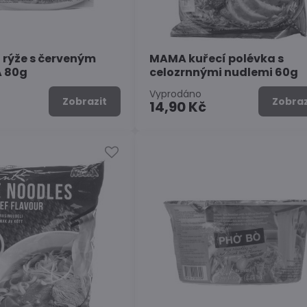
 rýže s červeným
MAMA kuřecí polévka s
A 80g
celozrnnými nudlemi 60g
Vyprodáno
Zobrazit
Zobraz
č
14,90 Kč