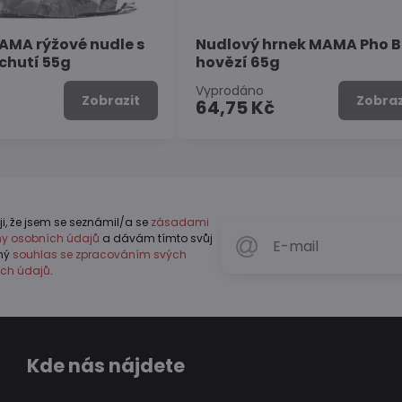
AMA rýžové nudle s
Nudlový hrnek MAMA Pho 
íchutí 55g
hovězí 65g
Vyprodáno
Zobrazit
Zobraz
64,75 Kč
ji, že jsem se seznámil/a se
zásadami
y osobních údajů
a dávám tímto svůj
vný
souhlas se zpracováním svých
ch údajů
.
Kde nás nájdete