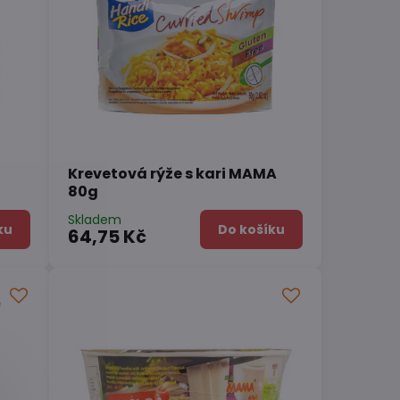
Krevetová rýže s kari MAMA
80g
Skladem
ku
Do košíku
64,75 Kč