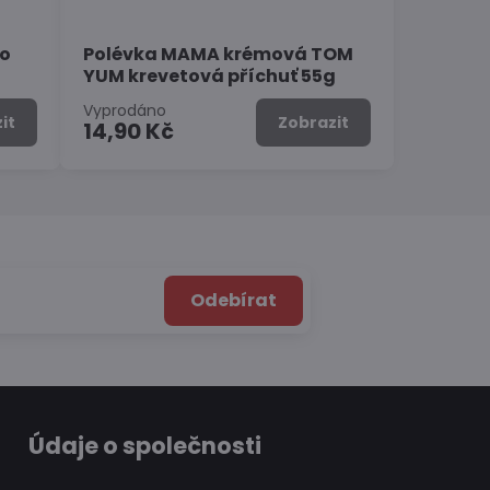
Bo
Polévka MAMA krémová TOM
YUM krevetová příchuť 55g
Vyprodáno
it
Zobrazit
14,90 Kč
Odebírat
Údaje o společnosti