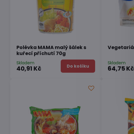
Polévka MAMA malý šálek s
Vegetariá
kuřecí příchutí 70g
Skladem
Skladem
Do košíku
40,91 Kč
64,75 K