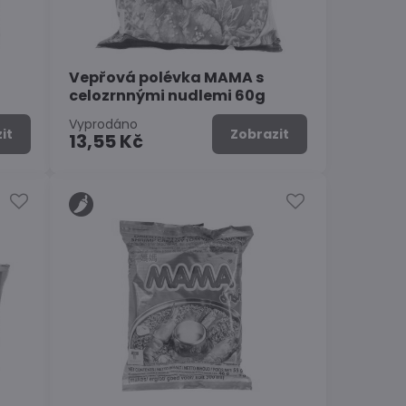
Vepřová polévka MAMA s
celozrnnými nudlemi 60g
Vyprodáno
it
Zobrazit
13,55 Kč