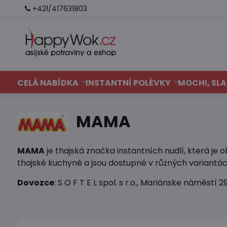
+421/417631803
CELÁ NABÍDKA
INSTANTNÍ POLÉVKY
MOCHI, SLA
MAMA
MAMA
je thajská značka instantních nudlí, která je
thajské kuchyně a jsou dostupné v různých variantác
Dovozce
: S O F T E L spol. s r.o., Mariánske náměst