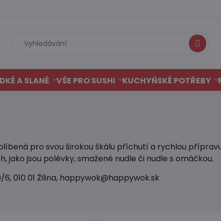
Hledat
DKÉ A SLANÉ
VŠE PRO SUSHI
KUCHYŇSKÉ POTŘEBY
 oblíbená pro svou širokou škálu příchutí a rychlou přípr
h, jako jsou polévky, smažené nudle či nudle s omáčkou.
í 29/6, 010 01 Žilina, happywok@happywok.sk