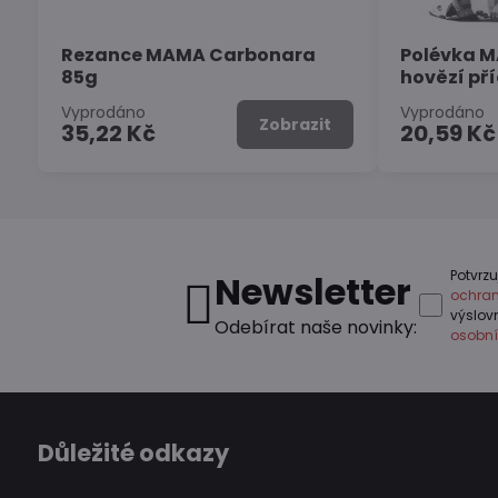
Rezance MAMA Carbonara
Polévka M
85g
hovězí př
Vyprodáno
Vyprodáno
Zobrazit
35,22 Kč
20,59 Kč
Potvrzu
Newsletter
ochran
výslo
Odebírat naše novinky:
osobní
Důležité odkazy