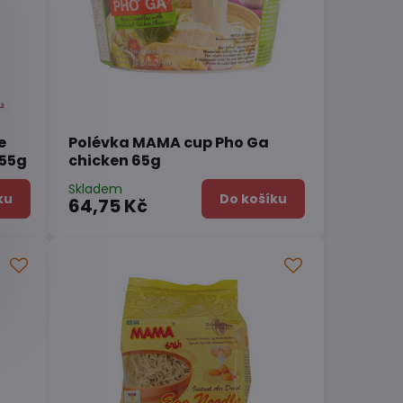
e
Polévka MAMA cup Pho Ga
 55g
chicken 65g
Skladem
ku
Do košíku
64,75 Kč