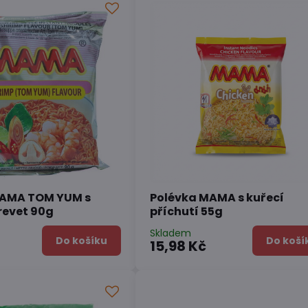
MAMA TOM YUM s
Polévka MAMA s kuřecí
revet 90g
příchutí 55g
Skladem
Do košíku
Do koší
15,98 Kč