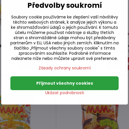
Předvolby soukromí
Soubory cookie používáme ke zlepšení vaší návštěvy
těchto webových stránek, k analýze jejich výkonu a
ke shromažďování údajů o jejich používání. K tomuto
účelu můžeme používat nástroje a služby třetích
stran a shromážděné údaje mohou být předávány
partnerům v EU, USA nebo jiných zemích. Kliknutím na
nská rýže MAMA 80g
Polévka MAMA rýžové nudl
tlačítko „Přijmout všechny soubory cookie" s tímto
krémové příchuť TOM YUM
zpracováním souhlasíte. Podrobné informace
naleznete níže nebo můžete upravit své preference.
Skladem
Do košíku
Do koší
č
19,24 Kč
Zásady ochrany soukromí
Přijmout všechny cookies
Ukázat podrobnosti