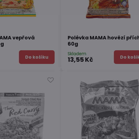
MAMA vepřová
Polévka MAMA hovězí příc
0g
60g
Skladem
Do košíku
Do koší
13,55 Kč