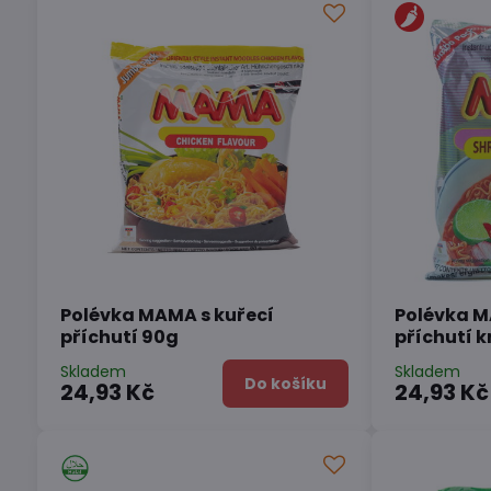
Polévka MAMA s kuřecí
Polévka 
příchutí 90g
příchutí k
Skladem
Skladem
Do košíku
24,93 Kč
24,93 Kč