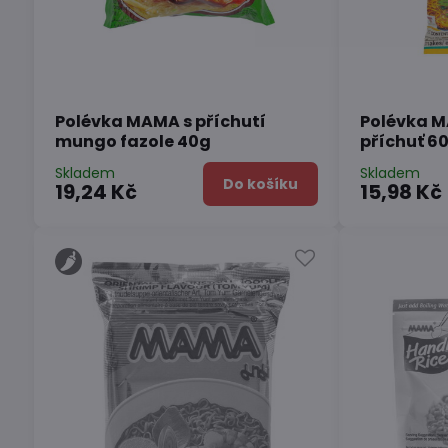
Polévka MAMA s příchutí
Polévka 
mungo fazole 40g
příchuť 6
Skladem
Skladem
Do košíku
19,24 Kč
15,98 Kč