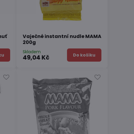
huť
Vaječné instantní nudle MAMA
200g
Skladem
ku
Do košíku
49,04 Kč