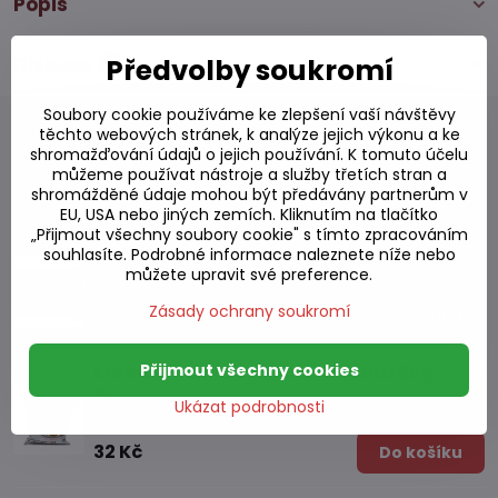
Popis
Předvolby soukromí
Diskuse
0
Soubory cookie používáme ke zlepšení vaší návštěvy
těchto webových stránek, k analýze jejich výkonu a ke
shromažďování údajů o jejich používání. K tomuto účelu
můžeme používat nástroje a služby třetích stran a
Alternativní produkty
shromážděné údaje mohou být předávány partnerům v
EU, USA nebo jiných zemích. Kliknutím na tlačítko
„Přijmout všechny soubory cookie" s tímto zpracováním
souhlasíte. Podrobné informace naleznete níže nebo
Hovězí polévka s rýžovými nudlemi 55g
můžete upravit své preference.
Skladem
Zásady ochrany soukromí
18,17 Kč
Do košíku
Přijmout všechny cookies
Krémové nudle Carbonara YOUMI 99g
Ukázat podrobnosti
Skladem
32 Kč
Do košíku