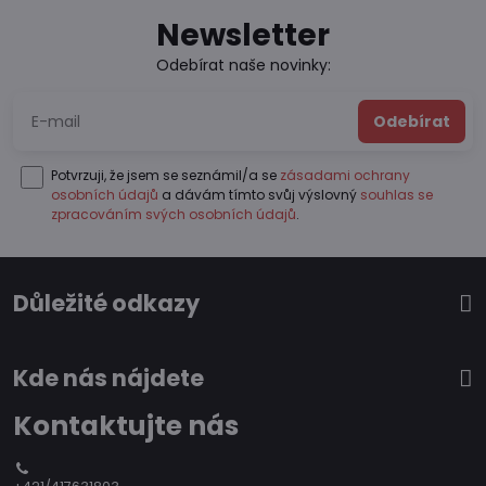
Newsletter
Odebírat naše novinky:
Odebírat
Potvrzuji, že jsem se seznámil/a se
zásadami ochrany
osobních údajů
a dávám tímto svůj výslovný
souhlas se
zpracováním svých osobních údajů
.
Důležité odkazy
Kde nás nájdete
Kontaktujte nás