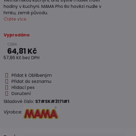
vietnamskou kuchyni, aniž byste museli trávit
hodiny v kuchyni. MAMA Pho Bo hovězí nudle v
hrnku, země původu.
Čtěte více
Vyprodáno
64,81 Kč
57,86 Kč
bez DPH
Přidat k Oblíbeným
Přidat do seznamu
Hlídací pes
Doručení
Skladové číslo:
S7#SK#3171#1
Výrobce: