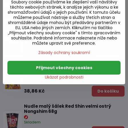
Nudle s kuřecí příchutí PHO GA 60g
Soubory cookie používáme ke zlepšení vaší návštěvy
těchto webových stránek, k analýze jejich výkonu a ke
Skladem
shromažďování údajů o jejich používání. K tomuto účelu
můžeme používat nástroje a služby třetích stran a
19,30 Kč
Do košíku
shromážděné údaje mohou být předávány partnerům v
EU, USA nebo jiných zemích. Kliknutím na tlačítko
„Přijmout všechny soubory cookie" s tímto zpracováním
Carbo PakuPaku 140g ostrých nudlí
souhlasíte. Podrobné informace naleznete níže nebo
můžete upravit své preference.
Skladem
Zásady ochrany soukromí
38,86 Kč
Do košíku
Přijmout všechny cookies
PakuPaku 140g křupavých syrových nudlí
Ukázat podrobnosti
Skladem
38,86 Kč
Do košíku
Nudle malý šálek Red Shin velmi ostrý
Nongshim 68g
Skladem