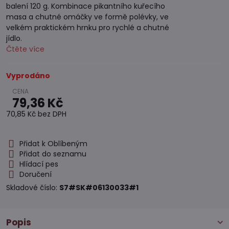
balení 120 g. Kombinace pikantního kuřecího
masa a chutné omáčky ve formě polévky, ve
velkém praktickém hrnku pro rychlé a chutné
jídlo.
Čtěte více
Vyprodáno
79,36 Kč
70,85 Kč
bez DPH
Přidat k Oblíbeným
Přidat do seznamu
Hlídací pes
Doručení
Skladové číslo:
S7#SK#06130033#1
Popis