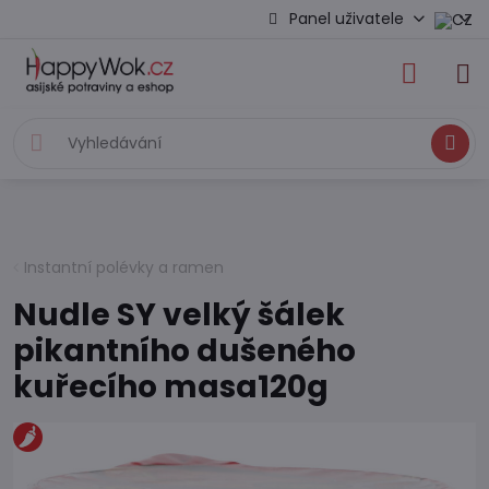
Panel uživatele
Hledat
Instantní polévky a ramen
Nudle SY velký šálek
pikantního dušeného
kuřecího masa120g