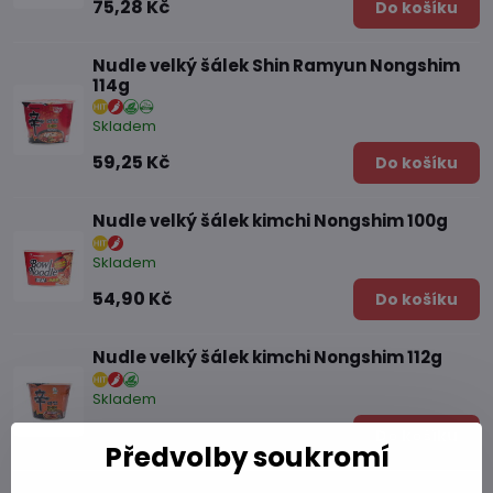
75,28 Kč
Do košíku
Nudle velký šálek Shin Ramyun Nongshim
114g
Skladem
59,25 Kč
Do košíku
Nudle velký šálek kimchi Nongshim 100g
Skladem
54,90 Kč
Do košíku
Nudle velký šálek kimchi Nongshim 112g
Skladem
61,69 Kč
Do košíku
Předvolby soukromí