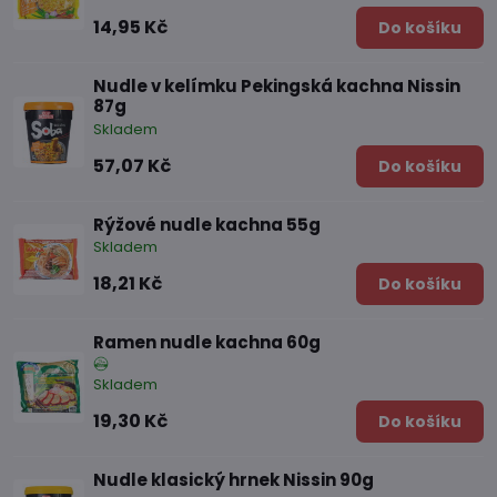
14,95 Kč
Do košíku
Nudle v kelímku Pekingská kachna Nissin
87g
Skladem
57,07 Kč
Do košíku
Rýžové nudle kachna 55g
Skladem
18,21 Kč
Do košíku
Ramen nudle kachna 60g
Skladem
19,30 Kč
Do košíku
Nudle klasický hrnek Nissin 90g