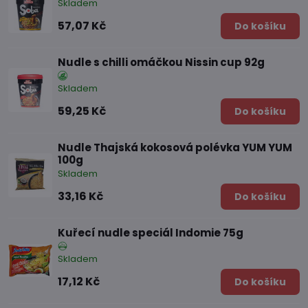
Skladem
57,07 Kč
Do košíku
Nudle s chilli omáčkou Nissin cup 92g
Skladem
59,25 Kč
Do košíku
Nudle Thajská kokosová polévka YUM YUM
100g
Skladem
33,16 Kč
Do košíku
Kuřecí nudle speciál Indomie 75g
Skladem
17,12 Kč
Do košíku