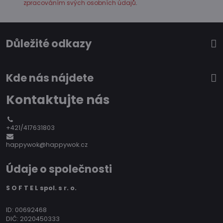
zpracováním svých osobních údajů
.
Důležité odkazy
Kde nás nájdete
Kontaktujte nás
+421/417631803
happywok@happywok.cz
Údaje o společnosti
S O F T E L spol. s r. o.
ID: 00692468
DIČ: 2020450333