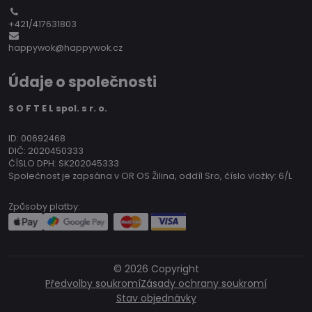
+421/417631803
happywok@happywok.cz
Údaje o společnosti
S O F T E L spol. s r. o.
ID: 00692468
DIČ: 2020450333
ČÍSLO DPH: SK202045333
Společnost je zapsána v OR OS Žilina, oddíl Sro, číslo vložky: 6/L
Způsoby platby:
©
2026
Copyright
Předvolby soukromí
Zásady ochrany soukromí
Stav objednávky