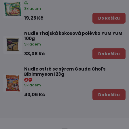
Skladem
19,25 Kč
Do košíku
Nudle Thajská kokosová polévka YUM YUM
100g
Skladem
33,08 Kč
Do košíku
Nudle ostré se sýrem Gouda Choi's
Bibimmyeon 123g
Skladem
43,06 Kč
Do košíku