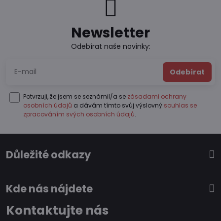
Newsletter
Odebírat naše novinky:
Odebírat
Potvrzuji, že jsem se seznámil/a se
zásadami ochrany
osobních údajů
a dávám tímto svůj výslovný
souhlas se
zpracováním svých osobních údajů
.
Důležité odkazy
Kde nás nájdete
Kontaktujte nás