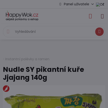
Panel uživatele
Hledat
Instantní polévky a ramen
Nudle SY pikantní kuře
Jjajang 140g