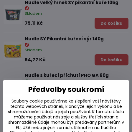
Nudle velký hrnek SY pikantní kuře 105g
Skladem
75,11 Kč
Do košíku
Nudle SY Pikantní kuřecí sýr 140g
Skladem
54,77 Kč
Do košíku
Nudle s kuřecí příchutí PHO GA 60g
Skladem
Předvolby soukromí
19,25 Kč
Do košíku
Soubory cookie používáme ke zlepšení vaší návštěvy
těchto webových stránek, k analýze jejich výkonu a ke
Carbo PakuPaku 140g ostrých nudlí
shromažďování údajů o jejich používání. K tomuto účelu
můžeme používat nástroje a služby třetích stran a
shromážděné údaje mohou být předávány partnerům v
Skladem
EU, USA nebo jiných zemích. Kliknutím na tlačítko