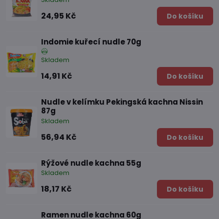
24,95 Kč
Do košíku
Indomie kuřecí nudle 70g
Skladem
14,91 Kč
Do košíku
Nudle v kelímku Pekingská kachna Nissin
87g
Skladem
56,94 Kč
Do košíku
Rýžové nudle kachna 55g
Skladem
18,17 Kč
Do košíku
Ramen nudle kachna 60g