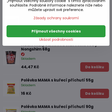
38,77 Kč
Do košíku
„Přijmout všechny soubory cookie" s tímto zpracováním
souhlasíte. Podrobné informace naleznete níže nebo
můžete upravit své preference.
PakuPaku 140g křupavých syrových nudlí
Zásady ochrany soukromí
Skladem
38,77 Kč
Přijmout všechny cookies
Do košíku
Ukázat podrobnosti
Nudle malý šálek Red Shin velmi ostrý
Nongshim 68g
Skladem
44,47 Kč
Do košíku
Polévka MAMA s kuřecí příchutí 55g
Skladem
16 Kč
Do košíku
Polévka MAMA s kuřecí příchutí 90g
Skladem