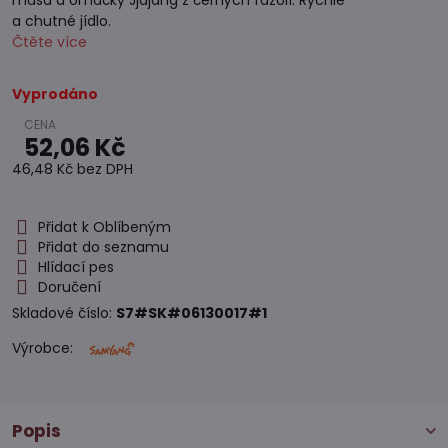
masa a omáčky Jjajang z černých fazolí. Rychlé
a chutné jídlo.
Čtěte více
Vyprodáno
52,06 Kč
46,48 Kč
bez DPH
Přidat k Oblíbeným
Přidat do seznamu
Hlídací pes
Doručení
Skladové číslo:
S7#SK#06130017#1
Výrobce:
Popis