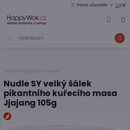
Panel uživatele
Hledat
Instantní polévky a ramen
Nudle SY velký šálek
pikantního kuřecího masa
Jjajang 105g