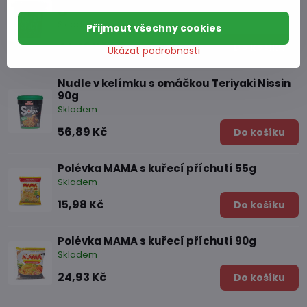
Skladem
Přijmout všechny cookies
44,43 Kč
Do košíku
Ukázat podrobnosti
Nudle v kelímku s omáčkou Teriyaki Nissin
90g
Skladem
56,89 Kč
Do košíku
Polévka MAMA s kuřecí příchutí 55g
Skladem
15,98 Kč
Do košíku
Polévka MAMA s kuřecí příchutí 90g
Skladem
24,93 Kč
Do košíku