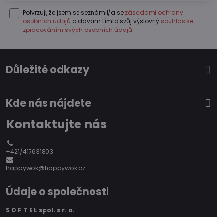
Potvrzuji, že jsem se seznámil/a se
zásadami ochrany
osobních údajů
a dávám tímto svůj výslovný
souhlas se
zpracováním svých osobních údajů
.
Důležité odkazy
Kde nás nájdete
Kontaktujte nás
+421/417631803
happywok@happywok.cz
Údaje o společnosti
S O F T E L spol. s r. o.