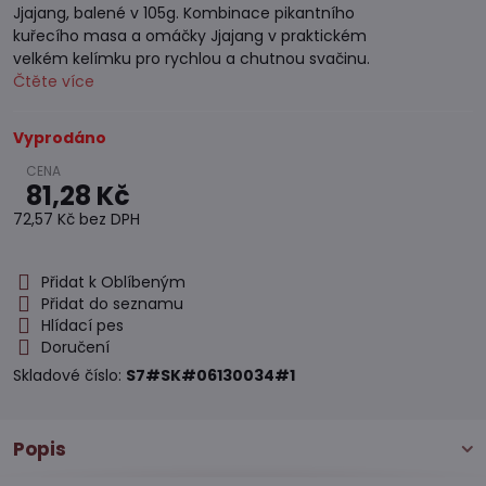
Jjajang, balené v 105g. Kombinace pikantního
kuřecího masa a omáčky Jjajang v praktickém
velkém kelímku pro rychlou a chutnou svačinu.
Čtěte více
Vyprodáno
81,28 Kč
72,57 Kč
bez DPH
Přidat k Oblíbeným
Přidat do seznamu
Hlídací pes
Doručení
Skladové číslo:
S7#SK#06130034#1
Popis