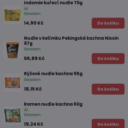
Indomie kuřecí nudle 70g
Skladem
14,90 Kč
Do košíku
Nudle v kelímku Pekingská kachna Nissin
87g
Skladem
56,89 Kč
Do košíku
Rýžové nudle kachna 55g
Skladem
18,15 Kč
Do košíku
Ramen nudle kachna 60g
Skladem
19,24 Kč
Do košíku