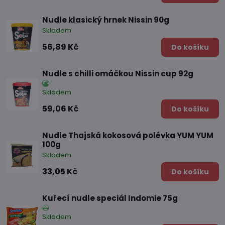
Nudle klasický hrnek Nissin 90g
Skladem
56,89 Kč
Do košíku
Nudle s chilli omáčkou Nissin cup 92g
Skladem
59,06 Kč
Do košíku
Nudle Thajská kokosová polévka YUM YUM
100g
Skladem
33,05 Kč
Do košíku
Kuřecí nudle speciál Indomie 75g
Skladem