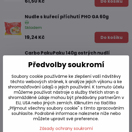
61,50 Kč
Do košíku
Nudle s kuřecí příchutí PHO GA 60g
Skladem
19,24 Kč
Do košíku
Carbo PakuPaku 140g ostrých nudlí
Předvolby soukromí
Skladem
38,74 Kč
Do košíku
Soubory cookie používáme ke zlepšení vaší návštěvy
těchto webových stránek, k analýze jejich výkonu a ke
shromažďování údajů o jejich používání. K tomuto účelu
PakuPaku 140g křupavých syrových nudlí
můžeme používat nástroje a služby třetích stran a
shromážděné údaje mohou být předávány partnerům v
Skladem
EU, USA nebo jiných zemích. Kliknutím na tlačítko
„Přijmout všechny soubory cookie" s tímto zpracováním
38,74 Kč
Do košíku
souhlasíte. Podrobné informace naleznete níže nebo
můžete upravit své preference.
Nudle malý šálek Red Shin velmi ostrý
Zásady ochrany soukromí
Nongshim 68g