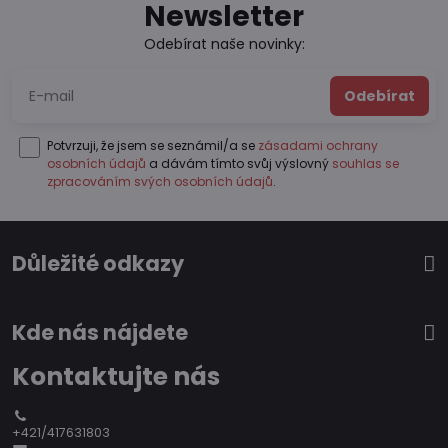
Newsletter
Odebírat naše novinky:
Odebírat
Potvrzuji, že jsem se seznámil/a se
zásadami ochrany
osobních údajů
a dávám tímto svůj výslovný
souhlas se
zpracováním svých osobních údajů
.
Důležité odkazy
Kde nás nájdete
Kontaktujte nás
+421/417631803