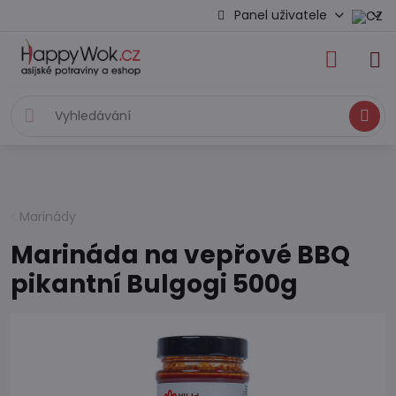
Panel uživatele
Hledat
Marinády
Marináda na vepřové BBQ
pikantní Bulgogi 500g