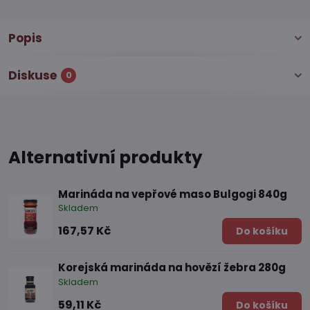
Popis
Diskuse
0
Alternativní produkty
Marináda na vepřové maso Bulgogi 840g
Skladem
167,57 Kč
Do košíku
Korejská marináda na hovězí žebra 280g
Skladem
59,11 Kč
Do košíku