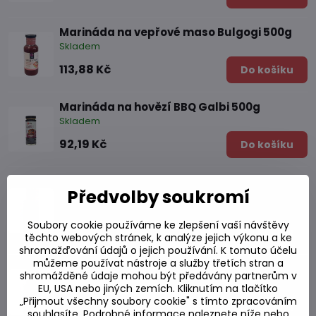
Marináda na vepřové maso Bulgogi 500g
Skladem
113,88 Kč
Do košíku
Marináda na hovězí BBQ Galbi 500g
Skladem
92,19 Kč
Do košíku
Teriyaki BBQ marináda s medem Kikkoman
Předvolby soukromí
250ml
Skladem
Soubory cookie používáme ke zlepšení vaší návštěvy
126,36 Kč
Do košíku
těchto webových stránek, k analýze jejich výkonu a ke
shromažďování údajů o jejich používání. K tomuto účelu
můžeme používat nástroje a služby třetích stran a
Marináda Teriyaki Kikkoman 250 ml
shromážděné údaje mohou být předávány partnerům v
Skladem
EU, USA nebo jiných zemích. Kliknutím na tlačítko
„Přijmout všechny soubory cookie" s tímto zpracováním
134,49 Kč
Do košíku
souhlasíte. Podrobné informace naleznete níže nebo