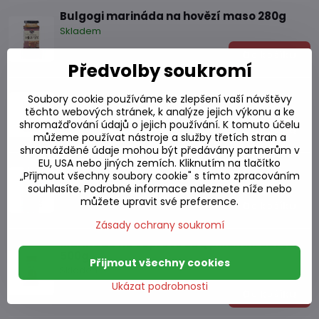
Bulgogi marináda na hovězí maso 280g
Skladem
61,69 Kč
Do košíku
Předvolby soukromí
Marináda na hovězí BBQ Galbi 500g
Soubory cookie používáme ke zlepšení vaší návštěvy
Skladem
těchto webových stránek, k analýze jejich výkonu a ke
shromažďování údajů o jejich používání. K tomuto účelu
92,40 Kč
Do košíku
můžeme používat nástroje a služby třetích stran a
shromážděné údaje mohou být předávány partnerům v
EU, USA nebo jiných zemích. Kliknutím na tlačítko
Marináda na hovězí BBQ Bulgogi 500g
„Přijmout všechny soubory cookie" s tímto zpracováním
Skladem
souhlasíte. Podrobné informace naleznete níže nebo
můžete upravit své preference.
92,40 Kč
Do košíku
Zásady ochrany soukromí
Marináda na vepřové BBQ pikantní Bulgogi
500g
Přijmout všechny cookies
Skladem
Ukázat podrobnosti
93,76 Kč
Do košíku