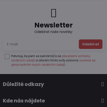
Newsletter
Odebírat naše novinky:
Odebírat
Potvrzuji, že jsem se seznámil/a se
zásadami ochrany
osobních údajů
a dávám tímto svůj výslovný
souhlas se
zpracováním svých osobních údajů
.
Důležité odkazy
Kde nás nájdete