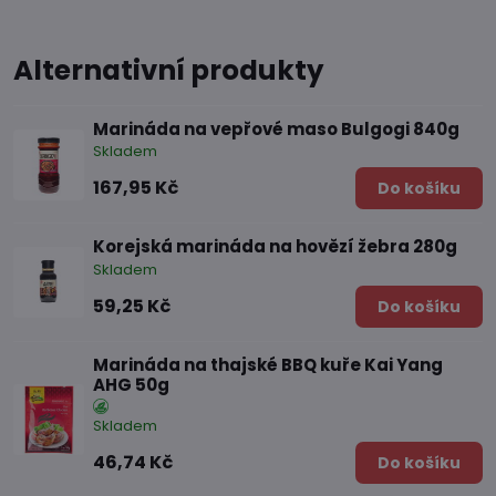
Alternativní produkty
Marináda na vepřové maso Bulgogi 840g
Skladem
167,95 Kč
Do košíku
Korejská marináda na hovězí žebra 280g
Skladem
59,25 Kč
Do košíku
Marináda na thajské BBQ kuře Kai Yang
AHG 50g
Skladem
46,74 Kč
Do košíku