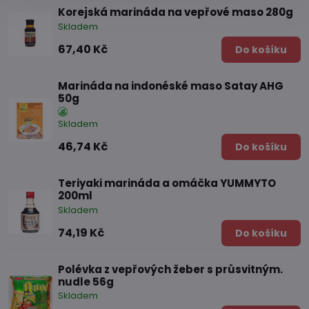
Korejská marináda na vepřové maso 280g
Skladem
67,40 Kč
Do košíku
Marináda na indonéské maso Satay AHG
50g
Skladem
46,74 Kč
Do košíku
Teriyaki marináda a omáčka YUMMYTO
200ml
Skladem
74,19 Kč
Do košíku
Polévka z vepřových žeber s průsvitným.
nudle 56g
Skladem