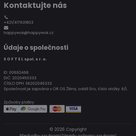
Kontaktujte nás
+421/417631803
happywok@happywok.cz
Údaje o společnosti
S O F T E L spol. s r. o.
ID: 00692468
DIČ: 2020450333
ČÍSLO DPH: SK202045333
Společnost je zapsána v OR OS Žilina, oddíl Sro, číslo vložky: 6/L
Způsoby platby:
©
2026
Copyright
Předvolby soukromí
Zásady ochrany soukromí