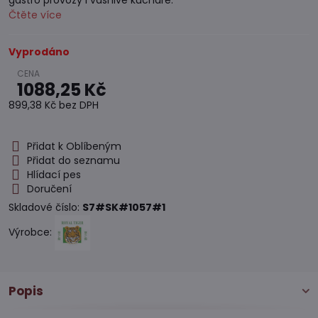
gastro provozy i vášnivé kuchaře.
Čtěte více
Vyprodáno
1088,25 Kč
899,38 Kč
bez DPH
Přidat k Oblíbeným
Přidat do seznamu
Hlídací pes
Doručení
Skladové číslo:
S7#SK#1057#1
Výrobce:
Popis