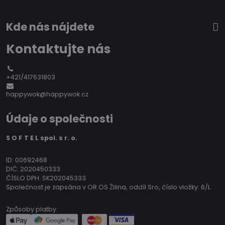
Kde nás nájdete
Kontaktujte nás
+421/417631803
happywok@happywok.cz
Údaje o společnosti
S O F T E L spol. s r. o.
ID: 00692468
DIČ: 2020450333
ČÍSLO DPH: SK202045333
Společnost je zapsána v OR OS Žilina, oddíl Sro, číslo vložky: 6/L
Způsoby platby: