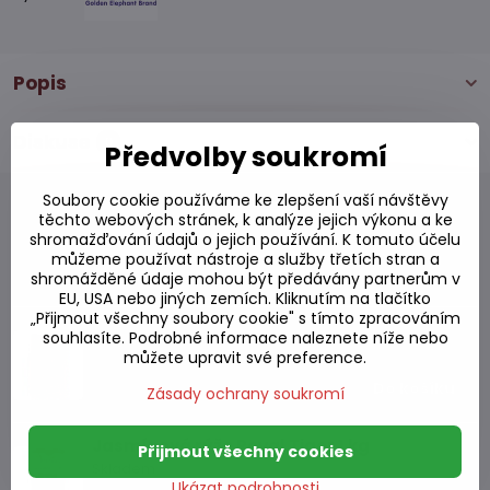
Popis
Diskuse
0
Předvolby soukromí
Soubory cookie používáme ke zlepšení vaší návštěvy
těchto webových stránek, k analýze jejich výkonu a ke
shromažďování údajů o jejich používání. K tomuto účelu
můžeme používat nástroje a služby třetích stran a
Alternativní produkty
shromážděné údaje mohou být předávány partnerům v
EU, USA nebo jiných zemích. Kliknutím na tlačítko
„Přijmout všechny soubory cookie" s tímto zpracováním
Royal Umbrella Jasmínová rýže 1 kg
souhlasíte. Podrobné informace naleznete níže nebo
Skladem
můžete upravit své preference.
100,33 Kč
Do košíku
Zásady ochrany soukromí
Jasmínová rýže Royal Tiger 1 kg
Přijmout všechny cookies
Skladem
Ukázat podrobnosti