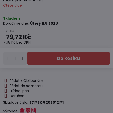
asijská jídla. Balení: 1 kg.
Čtěte více
Skladem
Doručíme dne:
Úterý
11.8.2026
79,72 Kč
71,18 Kč
bez DPH
Do košíku
Přidat k Oblíbeným
Přidat do seznamu
Hlídací pes
Doručení
Skladové číslo:
S7#SK#202012#1
Výrobce: