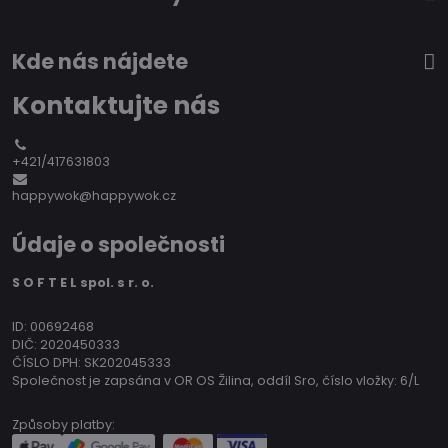
Kde nás nájdete
Kontaktujte nás
+421/417631803
happywok@happywok.cz
Údaje o společnosti
S O F T E L spol. s r. o.
ID: 00692468
DIČ: 2020450333
ČÍSLO DPH: SK202045333
Společnost je zapsána v OR OS Žilina, oddíl Sro, číslo vložky: 6/L
Způsoby platby: