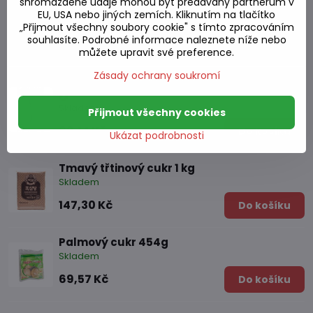
shromážděné údaje mohou být předávány partnerům v
EU, USA nebo jiných zemích. Kliknutím na tlačítko
„Přijmout všechny soubory cookie" s tímto zpracováním
Alternativní produkty
souhlasíte. Podrobné informace naleznete níže nebo
můžete upravit své preference.
Zásady ochrany soukromí
Vanilkový lusk 1 ks
Skladem
Přijmout všechny cookies
89,14 Kč
Do košíku
Ukázat podrobnosti
Tmavý třtinový cukr 1 kg
Skladem
147,30 Kč
Do košíku
Palmový cukr 454g
Skladem
69,57 Kč
Do košíku