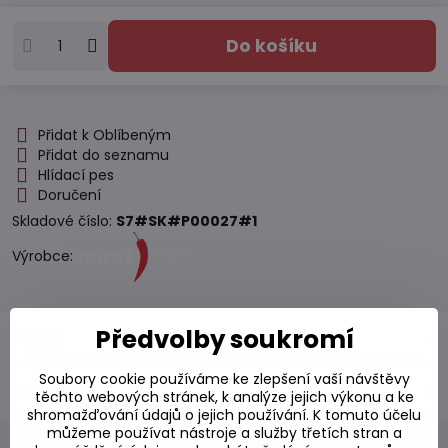
Do košíku
Přidat k Oblíbeným
Přidat do seznamu
Hlídací pes
Doručení
Skladové číslo:
S7#SK#P00027#1
Výrobce:
Předvolby soukromí
Popis
Soubory cookie používáme ke zlepšení vaší návštěvy
Diskuse
0
těchto webových stránek, k analýze jejich výkonu a ke
shromažďování údajů o jejich používání. K tomuto účelu
můžeme používat nástroje a služby třetích stran a