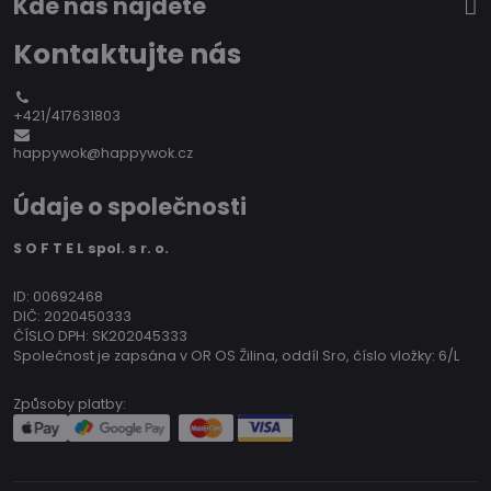
Kde nás nájdete
Kontaktujte nás
+421/417631803
happywok@happywok.cz
Údaje o společnosti
S O F T E L spol. s r. o.
ID: 00692468
DIČ: 2020450333
ČÍSLO DPH: SK202045333
Společnost je zapsána v OR OS Žilina, oddíl Sro, číslo vložky: 6/L
Způsoby platby: