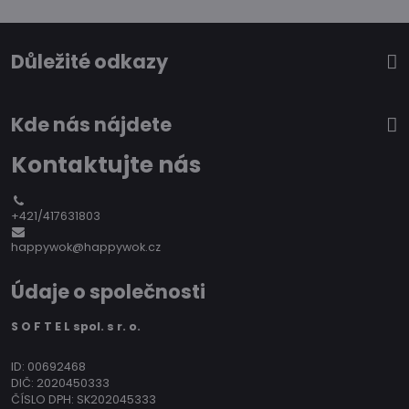
Důležité odkazy
Kde nás nájdete
Kontaktujte nás
+421/417631803
happywok@happywok.cz
Údaje o společnosti
S O F T E L spol. s r. o.
ID: 00692468
DIČ: 2020450333
ČÍSLO DPH: SK202045333