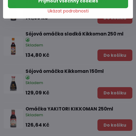
Přijmout všechny cookies
Sójová omáčka Jin Gold F3 860ml
Skladem
Ukázat podrobnosti
141,59 Kč
Do košíku
Sójová omáčka sladká Kikkoman 250 ml
Skladem
134,80 Kč
Do košíku
Sójová omáčka Kikkoman 150ml
Skladem
129,09 Kč
Do košíku
Omáčka YAKITORI KIKKOMAN 250ml
Skladem
126,64 Kč
Do košíku