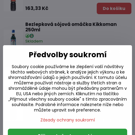
163,33 Kč
Do košíku
Bezlepková sójová omáčka Kikkoman
250ml
Skladem
153,01 Kč
Do košíku
Předvolby soukromí
Soubory cookie používáme ke zlepšení vaší návštěvy
Sójová omáčka 501 860ml
těchto webových stránek, k analýze jejich výkonu a ke
Skladem
shromažďování údajů o jejich používání. K tomuto účelu
146,21 Kč
můžeme používat nástroje a služby třetích stran a
Do košíku
shromážděné údaje mohou být předávány partnerům v
EU, USA nebo jiných zemích. Kliknutím na tlačítko
Přírodně fermentovaná sójová omáčka
„Přijmout všechny soubory cookie" s tímto zpracováním
Shoyu 250ml
souhlasíte. Podrobné informace naleznete níže nebo
můžete upravit své preference.
Skladem
Zásady ochrany soukromí
86,69 Kč
Do košíku