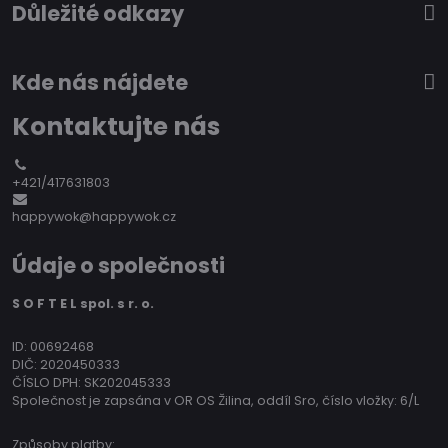
Důležité odkazy
Kde nás nájdete
Kontaktujte nás
+421/417631803
happywok@happywok.cz
Údaje o společnosti
S O F T E L spol. s r. o.
ID: 00692468
DIČ: 2020450333
ČÍSLO DPH: SK202045333
Společnost je zapsána v OR OS Žilina, oddíl Sro, číslo vložky: 6/L
Způsoby platby: