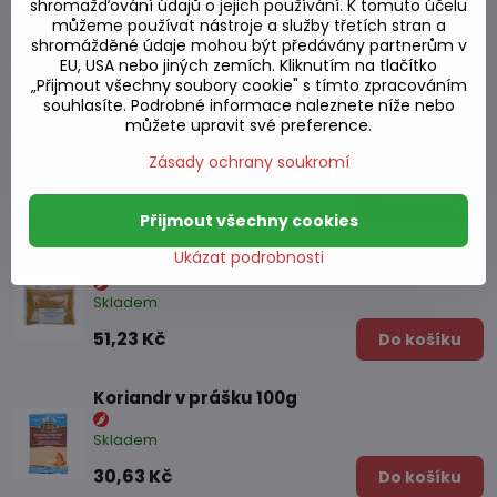
shromažďování údajů o jejich používání. K tomuto účelu
můžeme používat nástroje a služby třetích stran a
Skladem
shromážděné údaje mohou být předávány partnerům v
51,23 Kč
Do košíku
EU, USA nebo jiných zemích. Kliknutím na tlačítko
„Přijmout všechny soubory cookie" s tímto zpracováním
souhlasíte. Podrobné informace naleznete níže nebo
Kari koření 100g
můžete upravit své preference.
Zásady ochrany soukromí
Skladem
51,23 Kč
Do košíku
Přijmout všechny cookies
Ukázat podrobnosti
Koření na zločin - mořská sůl bez GLT 100g
Skladem
51,23 Kč
Do košíku
Koriandr v prášku 100g
Skladem
30,63 Kč
Do košíku