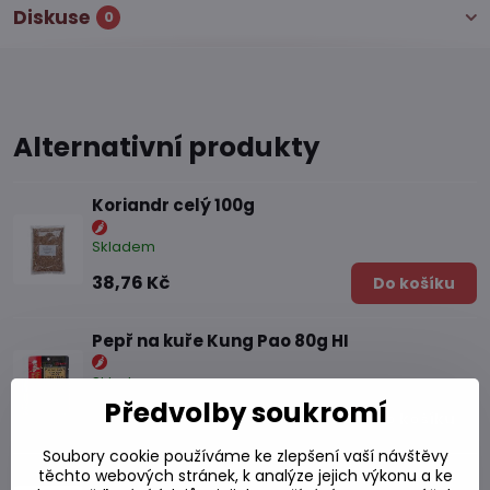
Diskuse
0
Alternativní produkty
Koriandr celý 100g
Skladem
38,76 Kč
Do košíku
Pepř na kuře Kung Pao 80g HI
Skladem
Předvolby soukromí
51,23 Kč
Do košíku
Soubory cookie používáme ke zlepšení vaší návštěvy
Mletý kajenský pepř100g
těchto webových stránek, k analýze jejich výkonu a ke