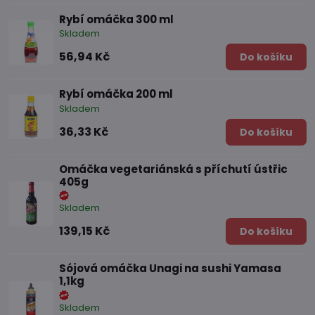
Rybí omáčka 300 ml
Skladem
56,94 Kč
Do košíku
Rybí omáčka 200 ml
Skladem
36,33 Kč
Do košíku
Omáčka vegetariánská s příchutí ústřic
405g
Skladem
139,15 Kč
Do košíku
Sójová omáčka Unagi na sushi Yamasa
1,1kg
Skladem