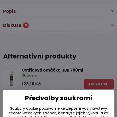
Popis
Diskuse
0
Alternativní produkty
Ústřicová omáčka HBB 700ml
Skladem
123,10 Kč
Do košíku
Předvolby soukromí
Ústřicová omáčka 600 ml
Skladem
Soubory cookie používáme ke zlepšení vaší návštěvy
123,10 Kč
Do košíku
těchto webových stránek, k analýze jejich výkonu a ke