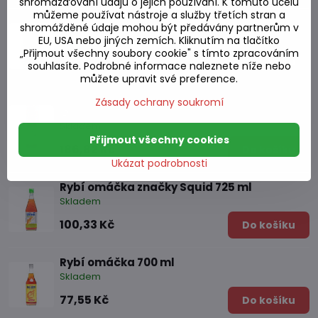
shromažďování údajů o jejich používání. K tomuto účelu
můžeme používat nástroje a služby třetích stran a
Fermentovaná rybí omáčka 260g
shromážděné údaje mohou být předávány partnerům v
Skladem
EU, USA nebo jiných zemích. Kliknutím na tlačítko
„Přijmout všechny soubory cookie" s tímto zpracováním
92,19 Kč
Do košíku
souhlasíte. Podrobné informace naleznete níže nebo
můžete upravit své preference.
THANH HA rybí omáčka 500 ml
Zásady ochrany soukromí
Skladem
Přijmout všechny cookies
186,82 Kč
Do košíku
Ukázat podrobnosti
Rybí omáčka značky Squid 725 ml
Skladem
100,33 Kč
Do košíku
Rybí omáčka 700 ml
Skladem
77,55 Kč
Do košíku