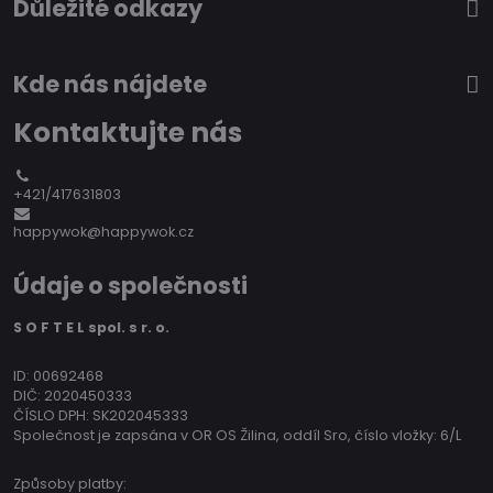
Důležité odkazy
Kde nás nájdete
Kontaktujte nás
+421/417631803
happywok@happywok.cz
Údaje o společnosti
S O F T E L spol. s r. o.
ID: 00692468
DIČ: 2020450333
ČÍSLO DPH: SK202045333
Společnost je zapsána v OR OS Žilina, oddíl Sro, číslo vložky: 6/L
Způsoby platby: