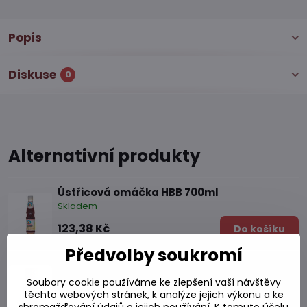
Popis
Diskuse
0
Alternativní produkty
Ústřicová omáčka HBB 700ml
Skladem
123,38 Kč
Do košíku
Předvolby soukromí
Ústřicová omáčka 600 ml
Skladem
Soubory cookie používáme ke zlepšení vaší návštěvy
těchto webových stránek, k analýze jejich výkonu a ke
123,38 Kč
Do košíku
shromažďování údajů o jejich používání. K tomuto účelu