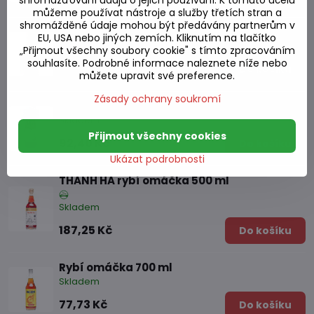
můžeme používat nástroje a služby třetích stran a
shromážděné údaje mohou být předávány partnerům v
Ústřicová omáčka 300 ml
EU, USA nebo jiných zemích. Kliknutím na tlačítko
Skladem
„Přijmout všechny soubory cookie" s tímto zpracováním
souhlasíte. Podrobné informace naleznete níže nebo
91,31 Kč
Do košíku
můžete upravit své preference.
Zásady ochrany soukromí
Fermentovaná rybí omáčka 260g
Skladem
Přijmout všechny cookies
92,40 Kč
Do košíku
Ukázat podrobnosti
THANH HA rybí omáčka 500 ml
Skladem
187,25 Kč
Do košíku
Rybí omáčka 700 ml
Skladem
77,73 Kč
Do košíku