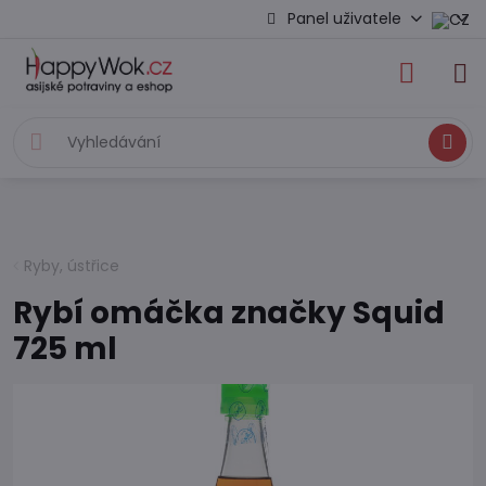
Panel uživatele
Hledat
Ryby, ústřice
Rybí omáčka značky Squid
725 ml