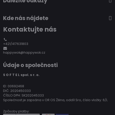
Důležité odkazy
Kde nás nájdete
Kontaktujte nás
+421/417631803
happywok@happywok.cz
Údaje o společnosti
S O F T E L spol. s r. o.
ID: 00692468
DIČ: 2020450333
ČÍSLO DPH: SK202045333
Společnost je zapsána v OR OS Žilina, oddíl Sro, číslo vložky: 6/L
Způsoby platby: