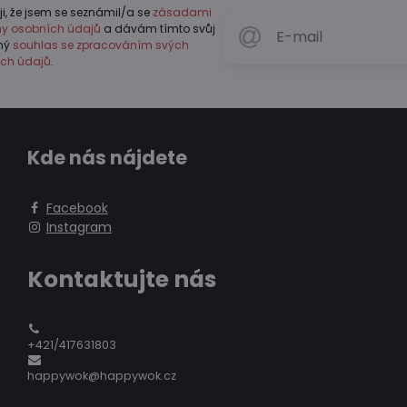
ji, že jsem se seznámil/a se
zásadami
y osobních údajů
a dávám tímto svůj
vný
souhlas se zpracováním svých
ch údajů
.
Kde nás nájdete
Facebook
Instagram
Kontaktujte nás
+421/417631803
happywok@happywok.cz