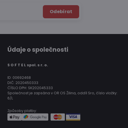
Odebírat
Údaje o společnosti
S O F T E L spol. s r. o.
ID: 00692468
DIČ: 2020450333
ČÍSLO DPH: SK202045333
Společnost je zapsána v OR OS Žilina, oddíl Sro, číslo vložky:
6/L
Způsoby platby: