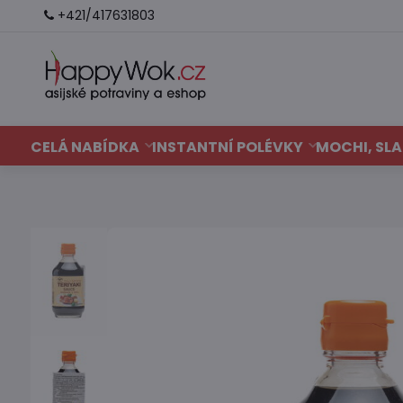
+421/417631803
CELÁ NABÍDKA
INSTANTNÍ POLÉVKY
MOCHI, SLA