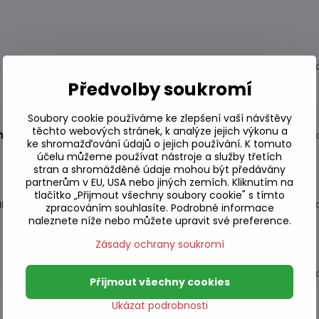
S
Předvolby soukromí
Soubory cookie používáme ke zlepšení vaší návštěvy
těchto webových stránek, k analýze jejich výkonu a
man 250ml
S
ke shromažďování údajů o jejich používání. K tomuto
účelu můžeme používat nástroje a služby třetích
stran a shromážděné údaje mohou být předávány
partnerům v EU, USA nebo jiných zemích. Kliknutím na
tlačítko „Přijmout všechny soubory cookie" s tímto
an 250ml
S
zpracováním souhlasíte. Podrobné informace
naleznete níže nebo můžete upravit své preference.
Zásady ochrany soukromí
S
Přijmout všechny cookies
Ukázat podrobnosti