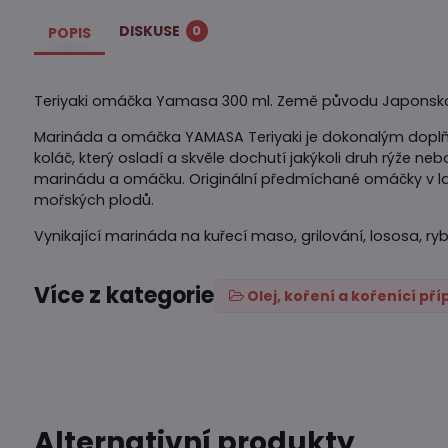
DISKUSE
0
POPIS
Teriyaki omáčka Yamasa 300 ml. Země původu Japonsk
Marináda a omáčka YAMASA Teriyaki je dokonalým doplňk
koláč, který osladí a skvěle dochutí jakýkoli druh rýže 
marinádu a omáčku. Originální předmíchané omáčky v la
mořských plodů.
Vynikající marináda na kuřecí maso, grilování, lososa, ryby
Více z kategorie
Olej, koření a kořenící př
Alternativní produkty