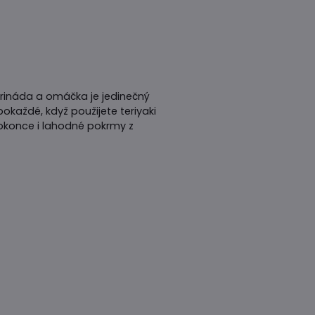
rináda a omáčka je jedinečný
okaždé, když použijete teriyaki
okonce i lahodné pokrmy z