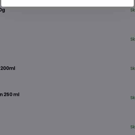
0g
S
S
 200ml
S
n 250 ml
S
S