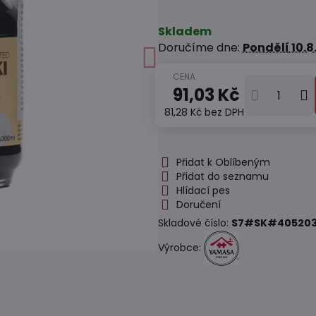
Skladem
Doručíme dne:
Pondělí
10.8
91,03 Kč
81,28 Kč
bez DPH
Přidat k Oblíbeným
Přidat do seznamu
Hlídací pes
Doručení
Skladové číslo:
S7#SK#40520
Výrobce: