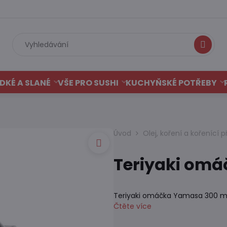
Hledat
DKÉ A SLANÉ
VŠE PRO SUSHI
KUCHYŇSKÉ POTŘEBY
Úvod
Olej, koření a kořenící p
Teriyaki om
Teriyaki omáčka Yamasa 300 m
Čtěte více