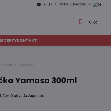
Panel uživatele
0 Kč
RECEPTY
KONTAKT
řípravky
Marinády
áčka Yamasa 300ml
l. Země původu Japonsko.