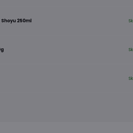
 Shoyu 250ml
S
0g
S
S