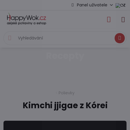
Panel uživatele
Hledat
Recepty
Polievky
Kimchi jjigae z Kórei