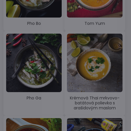
Pho Bo
Tom Yum
Pho Ga
Krémová Thai mrkvovo-
batátová polievka s
arašidovým maslom