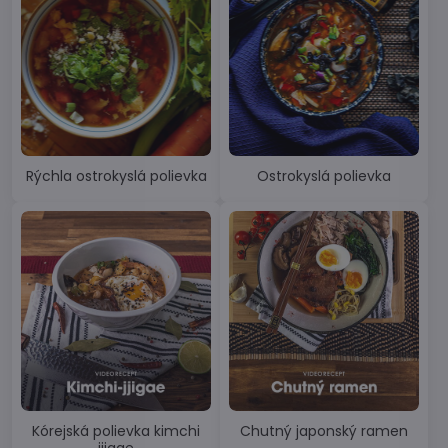
Rýchla ostrokyslá polievka
Ostrokyslá polievka
Kórejská polievka kimchi
Chutný japonský ramen
jjigae