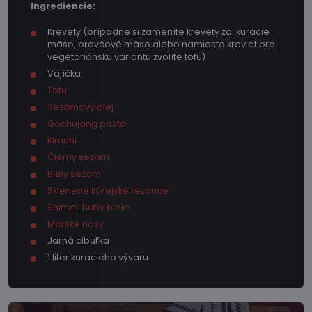
Ingrediencie:
Krevety (prípadne si zameníte krevety za: kuracie
mäso, bravčové mäso alebo namiesto kreviet pre
vegetariánsku variantu zvolíte tofu)
Vajíčka
Tofu
Sezamový olej
Gochujang pasta
Kimchi
Čierny sezam
Biely sezam
Sklenené kórejské rezance
Shimeji huby biele
Morské riasy
Jarná cibuľka
1 liter kuracieho vývaru