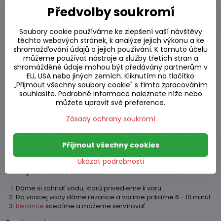
Umyjeme a nakrájame
shimeji
huby, ktoré si odložíme nabok.
Předvolby soukromí
Tofu
rozbalíme a opatrne ho nakrájame na kocky.
Jarnú cibuľku nakrájame na malé krúžky.
Soubory cookie používáme ke zlepšení vaší návštěvy
Rozpálime si
wok
a pripravíme si z vajíčok dve volské oka,
těchto webových stránek, k analýze jejich výkonu a ke
ktoré následne posypeme sezamom.
shromažďování údajů o jejich používání. K tomuto účelu
Očistené krevety jemne opražíme na rozpálenom
woku
a
můžeme používat nástroje a služby třetích stran a
odložíme nabok.
shromážděné údaje mohou být předávány partnerům v
Do
woku
pridáme sezamový olej na ktorom opražíme
EU, USA nebo jiných zemích. Kliknutím na tlačítko
nakrájané
Shimeji huby
a následne pridáme
Kimchi
, ktoré
„Přijmout všechny soubory cookie" s tímto zpracováním
podlejeme kuracím vývarom.
souhlasíte. Podrobné informace naleznete níže nebo
Všetko privedieme k varu a pridáme dve polievkové lyžice
můžete upravit své preference.
gochujang pasty
.
Keď sa všetky chute prepoja pridáme nakrájané
tofu
a jarnú
Zásady ochrany soukromí
cibuľku,
morské riasy
, opražené krevety a dochutíme
sezamovým olejom
. Kto chce pridať ďalšiu chuť, môže si
pridať napríklad aj
rybacie plátky
.
Přijmout všechny cookies
Na záver posypeme celú polievku sezamom.
Ukázat podrobnosti
Postup na varenie rezancov:
Dáme si zohriať vodu, ktorú privedieme k varu.
Do vriacej vody dáme rezance a varíme približne 6 - 10 minút
Rezance
scedíme a môžeme servírovať