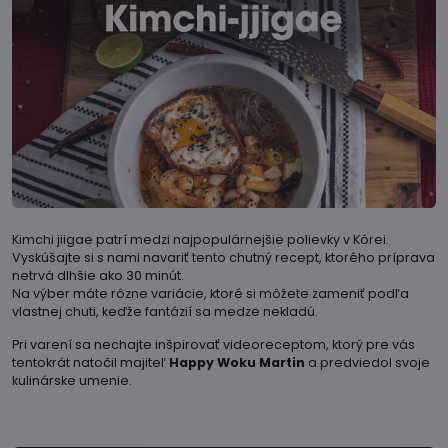
Kimchi jiigae patrí medzi najpopulárnejšie polievky v Kórei.
Vyskúšajte si s nami navariť tento chutný recept, ktorého príprava
netrvá dlhšie ako 30 minút.
Na výber máte rôzne variácie, ktoré si môžete zameniť podľa
vlastnej chuti, keďže fantázií sa medze nekladú.
Pri varení sa nechajte inšpirovať videoreceptom, ktorý pre vás
tentokrát natočil majiteľ
Happy Woku Martin
a predviedol svoje
kulinárske umenie.