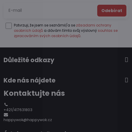
Odebírat
Potvrzuji, že jsem se seznámil/a se
zásadami ochrany
osobních údajů
a dávám tímto svůj výslovný
souhlas se
zpracováním svých osobních údajů
.
Důležité odkazy
Kde nás nájdete
Kontaktujte nás
+421/417631803
happywok@happywok.cz