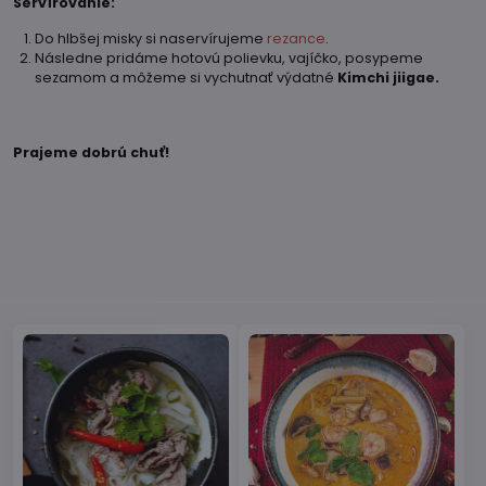
Servírovanie:
Do hlbšej misky si naservírujeme
rezance
.
Následne pridáme hotovú polievku, vajíčko, posypeme
sezamom a môžeme si vychutnať výdatné
Kimchi jiigae.
Prajeme dobrú chuť!