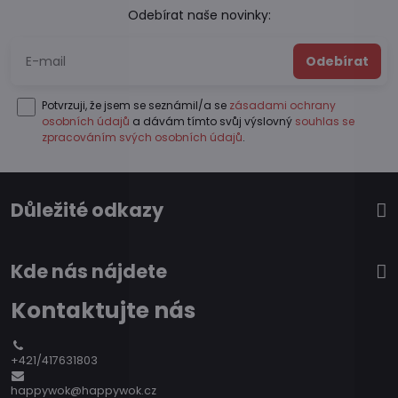
Odebírat naše novinky:
Odebírat
Potvrzuji, že jsem se seznámil/a se
zásadami ochrany
osobních údajů
a dávám tímto svůj výslovný
souhlas se
zpracováním svých osobních údajů
.
Důležité odkazy
Kde nás nájdete
Kontaktujte nás
+421/417631803
happywok@happywok.cz