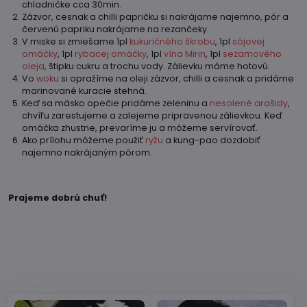
chladničke cca 30min.
Zázvor, cesnak a chilli papričku si nakrájame najemno, pór a
červenú papriku nakrájame na rezančeky.
V miske si zmiešame 1pl
kukuričného škrobu
, 1pl
sójovej
omáčky
, 1pl
rybacej omáčky
, 1pl
vína Mirin
, 1pl
sezamového
oleja
, štipku cukru a trochu vody. Zálievku máme hotovú.
Vo
woku
si opražíme na oleji zázvor, chilli a cesnak a pridáme
marinované kuracie stehná.
Keď sa mäsko opečie pridáme zeleninu a
nesolené arašidy
,
chvíľu zarestujeme a zalejeme pripravenou zálievkou. Keď
omáčka zhustne, prevaríme ju a môžeme servírovať.
Ako prílohu môžeme použiť
ryžu
a kung-pao dozdobiť
najemno nakrájaným pórom.
Prajeme dobrú chuť!