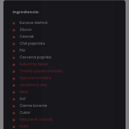
Ingrediencie:
Kuracie stehná
Zázvor
Cesnak
Chili paprička
Pór
Červená paprika
Kukuričný škrob
Tmavá sójová omáčka
Rybacia omáčka
Sezamový olej
Mirin
Soľ
Čierne korenie
Cukor
Nesolené arašidy
Ryža