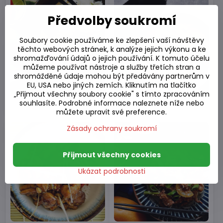
Předvolby soukromí
Soubory cookie používáme ke zlepšení vaší návštěvy
těchto webových stránek, k analýze jejich výkonu a ke
shromažďování údajů o jejich používání. K tomuto účelu
můžeme používat nástroje a služby třetích stran a
shromážděné údaje mohou být předávány partnerům v
EU, USA nebo jiných zemích. Kliknutím na tlačítko
„Přijmout všechny soubory cookie" s tímto zpracováním
souhlasíte. Podrobné informace naleznete níže nebo
Kuracie green curry
Kuracie panang curry
můžete upravit své preference.
Zásady ochrany soukromí
Přijmout všechny cookies
Ukázat podrobnosti