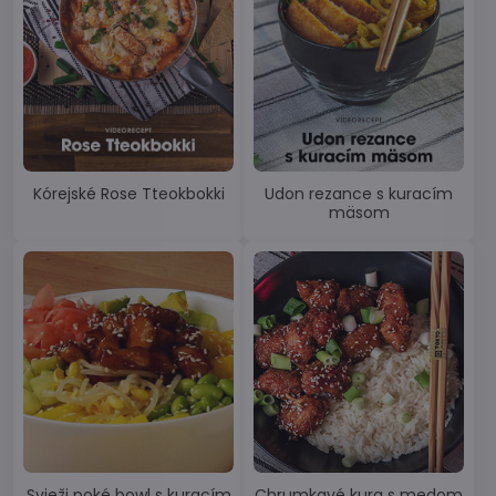
Kórejské Rose Tteokbokki
Udon rezance s kuracím
mäsom
Svieži poké bowl s kuracím
Chrumkavé kura s medom