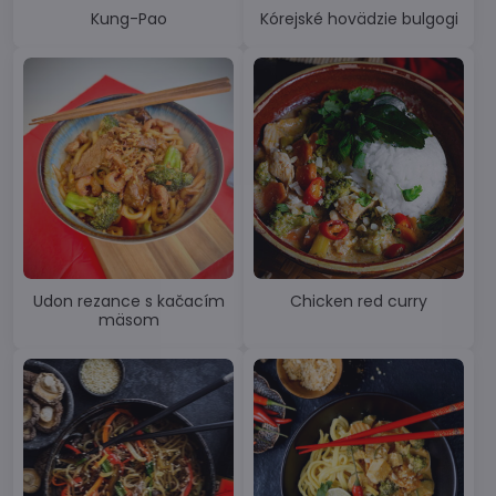
Kung-Pao
Kórejské hovädzie bulgogi
Udon rezance s kačacím
Chicken red curry
mäsom