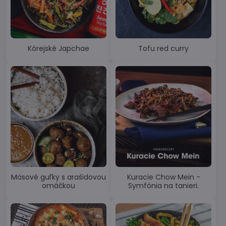
Kórejské Japchae
Tofu red curry
Mäsové guľky s arašidovou
Kuracie Chow Mein -
omáčkou
Symfónia na tanieri.