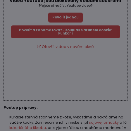
Videa Youtube jsou blokovány Volbami soukromí
Přejete si načíst Youtube video?
Povolit jednou
Povolit a zapamatovat - souhlas s druhem cookie:
Funkční
Otevřít video v novém okně
Postup prípravy:
Kuracie stehná stiahneme z kože, vykostíme a nakrájame na
väčšie kocky. Zamiešame ich v miske s 1pl
sójovej omáčky
a 1čl
kukuričného škrobu
, prikryjeme fóliou a necháme marinovať v