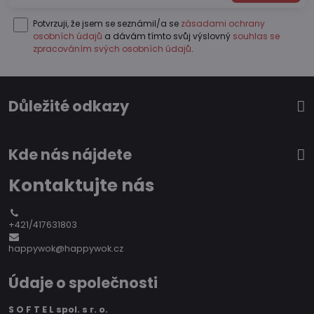
Potvrzuji, že jsem se seznámil/a se
zásadami ochrany
osobních údajů
a dávám tímto svůj výslovný
souhlas se
zpracováním svých osobních údajů
.
Důležité odkazy
Kde nás nájdete
Kontaktujte nás
+421/417631803
happywok@happywok.cz
Údaje o společnosti
S O F T E L spol. s r. o.