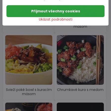
Přijmout všechny cookies
Ukázat podrobnosti
Kórejské Rose Tteokbokki
Udon rezance s kuracím
mäsom
Svieži poké bowl s kuracím
Chrumkavé kura s medom
mäsom