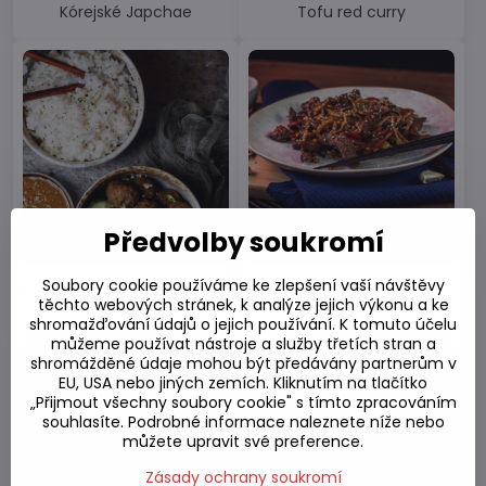
Kórejské Japchae
Tofu red curry
Předvolby soukromí
Soubory cookie používáme ke zlepšení vaší návštěvy
Mäsové guľky s arašidovou
Kuracie Chow Mein -
těchto webových stránek, k analýze jejich výkonu a ke
omáčkou
Symfónia na tanieri.
shromažďování údajů o jejich používání. K tomuto účelu
můžeme používat nástroje a služby třetích stran a
shromážděné údaje mohou být předávány partnerům v
EU, USA nebo jiných zemích. Kliknutím na tlačítko
„Přijmout všechny soubory cookie" s tímto zpracováním
souhlasíte. Podrobné informace naleznete níže nebo
můžete upravit své preference.
Zásady ochrany soukromí