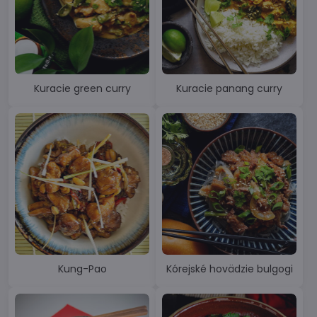
Kuracie green curry
Kuracie panang curry
Kung-Pao
Kórejské hovädzie bulgogi