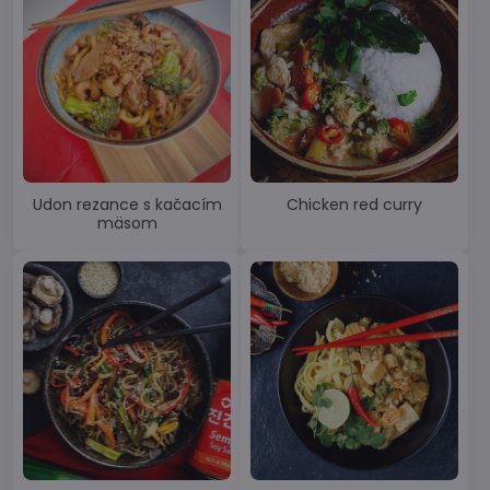
Udon rezance s kačacím
Chicken red curry
mäsom