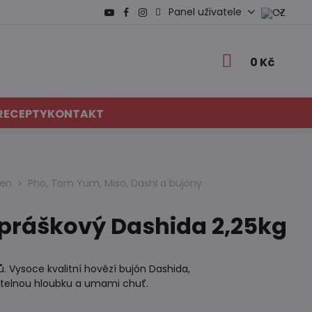
Panel uživatele
0 Kč
RECEPTY
KONTAKT
men
Pho, Tom Yum, Miso, Dashi a bujóny
 práškový Dashida 2,25kg
. Vysoce kvalitní hovězí bujón Dashida,
itelnou hloubku a umami chuť.