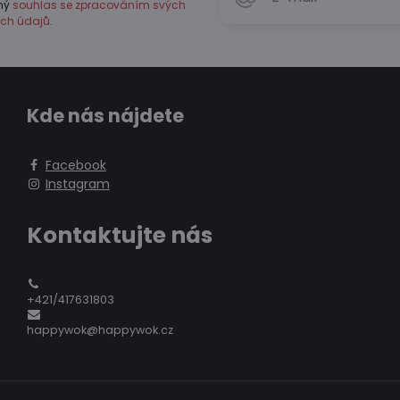
vný
souhlas se zpracováním svých
ch údajů
.
Kde nás nájdete
Facebook
Instagram
Kontaktujte nás
+421/417631803
happywok@happywok.cz