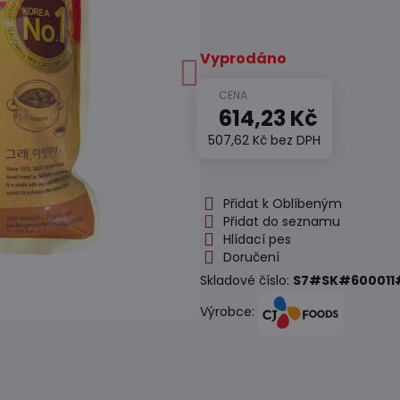
Vyprodáno
614,23 Kč
507,62 Kč
bez DPH
Přidat k Oblíbeným
Přidat do seznamu
Hlídací pes
Doručení
Skladové číslo:
S7#SK#600011
Výrobce: