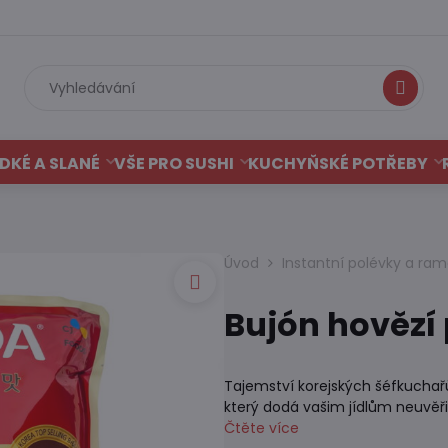
Hledat
DKÉ A SLANÉ
VŠE PRO SUSHI
KUCHYŇSKÉ POTŘEBY
Úvod
Instantní polévky a ra
Bujón hovězí
Tajemství korejských šéfkuchařů
který dodá vašim jídlům neuvěř
Čtěte více