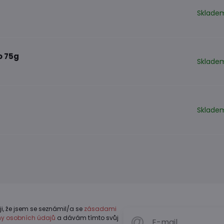
Sklade
o 75g
Sklade
Sklade
ji, že jsem se seznámil/a se
zásadami
y osobních údajů
a dávám tímto svůj