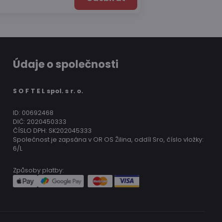
Údaje o společnosti
S O F T E L spol. s r. o.
ID: 00692468
DIČ: 2020450333
ČÍSLO DPH: SK202045333
Společnost je zapsána v OR OS Žilina, oddíl Sro, číslo vložky:
6/L
Způsoby platby: