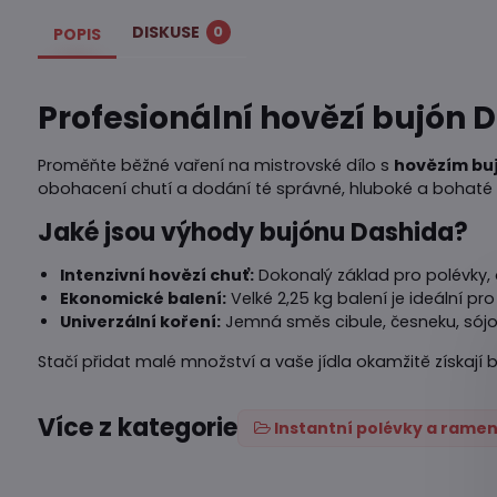
DISKUSE
0
POPIS
Profesionální hovězí bujón 
Proměňte běžné vaření na mistrovské dílo s
hovězím bu
obohacení chutí a dodání té správné, hluboké a bohaté
Jaké jsou výhody bujónu Dashida?
Intenzivní hovězí chuť:
Dokonalý základ pro polévky, o
Ekonomické balení:
Velké 2,25 kg balení je ideální pr
Univerzální koření:
Jemná směs cibule, česneku, sójo
Stačí přidat malé množství a vaše jídla okamžitě získají 
Více z kategorie
Instantní polévky a rame