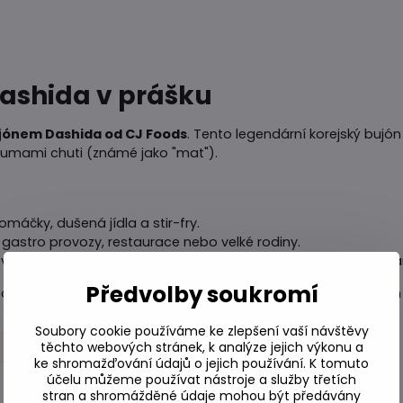
Dashida v prášku
jónem Dashida od CJ Foods
. Tento legendární korejský bujón 
 umami chuti (známé jako "mat").
máčky, dušená jídla a stir-fry.
o gastro provozy, restaurace nebo velké rodiny.
vé omáčky a pepře, kterou můžete dochutit téměř jakýkoli sl
Předvolby soukromí
bohatou a autentickou chuť, jakou znáte z nejlepších asijských
Soubory cookie používáme ke zlepšení vaší návštěvy
n
Pho, Tom Yum, Miso, Dashi a bujóny
těchto webových stránek, k analýze jejich výkonu a
ke shromažďování údajů o jejich používání. K tomuto
účelu můžeme používat nástroje a služby třetích
stran a shromážděné údaje mohou být předávány