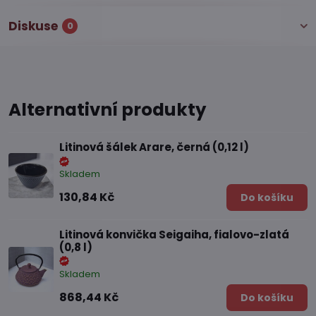
Diskuse
0
Alternativní produkty
Litinová šálek Arare, černá (0,12 l)
Skladem
130,84 Kč
Do košíku
Litinová konvička Seigaiha, fialovo-zlatá
(0,8 l)
Skladem
868,44 Kč
Do košíku