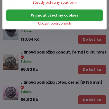
Skladem
Zásady ochrany soukromí
130,84 Kč
Do košíku
Přijmout všechny cookies
Litinová šálek Zen, černo-měděná (0,12 l)
Ukázat podrobnosti
Skladem
130,84 Kč
Do košíku
Litinová podložka Kohout, černá (Ø 135 mm)
Skladem
86,93 Kč
Do košíku
Litinová podložka Lotos, černá (Ø 135 mm)
Skladem
86,93 Kč
Do košíku