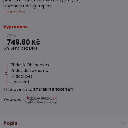
praktické nerezové sítko na sypaný čaj.
Dokonale udržuje teplotu.
Čtěte více
Vyprodáno
749,60 Kč
619,51 Kč
bez DPH
Přidat k Oblíbeným
Přidat do seznamu
Hlídací pes
Doručení
Skladové číslo:
S7#SK#940014#1
Výrobce:
Popis