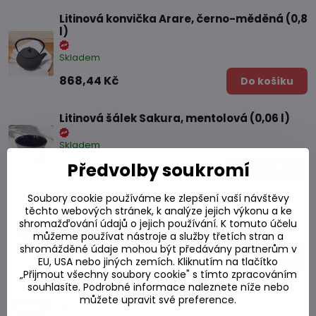
Litinová konvička Arare, černo-měděná (0,8
l)
Skladem
868,44 Kč
Do košíku
Litinová šálek Sakura, mentolová (0,06 l)
Skladem
Předvolby soukromí
121,47 Kč
Do košíku
Soubory cookie používáme ke zlepšení vaší návštěvy
Litinová šálek Itome, petrolejová (0,12 l)
těchto webových stránek, k analýze jejich výkonu a ke
shromažďování údajů o jejich používání. K tomuto účelu
Skladem
můžeme používat nástroje a služby třetích stran a
shromážděné údaje mohou být předávány partnerům v
130,84 Kč
Do košíku
EU, USA nebo jiných zemích. Kliknutím na tlačítko
„Přijmout všechny soubory cookie" s tímto zpracováním
souhlasíte. Podrobné informace naleznete níže nebo
Litinová šálek Arare, černo-měděná (0,12 l)
můžete upravit své preference.