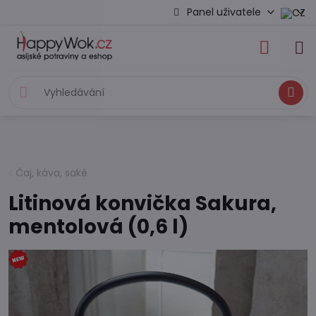
Panel uživatele
Hledat
Čaj, káva, saké
Litinová konvička Sakura,
mentolová (0,6 l)