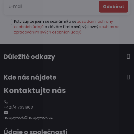
Odebírat
Potvrzuji, že jsem se seznámil/a se
zásadami ochrany
osobních údajů
a dávám tímto svůj výslovný
souhlas se
zpracováním svých osobních údajů
.
Důležité odkazy
Kde nás nájdete
Kontaktujte nás
+421/417631803
happywok@happywok.cz
Údaje o společnosti