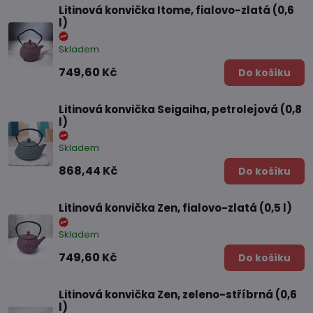
Litinová konvička Itome, fialovo-zlatá (0,6
l)
Skladem
749,60 Kč
Do košíku
Litinová konvička Seigaiha, petrolejová (0,8
l)
Skladem
868,44 Kč
Do košíku
Litinová konvička Zen, fialovo-zlatá (0,5 l)
Skladem
749,60 Kč
Do košíku
Litinová konvička Zen, zeleno-stříbrná (0,6
l)