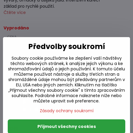
vývary, omáčky a asijská jídla. Intenzivní kuřecí
základ pro rychlé použití.
Čtěte více
Vyprodáno
76,46 Kč
Předvolby soukromí
63,19 Kč
bez DPH
Soubory cookie používáme ke zlepšení vaší návštěvy
těchto webových stránek, k analýze jejich výkonu a ke
Přidat k Oblíbeným
shromažďování údajů o jejich používání. K tomuto účelu
Přidat do seznamu
můžeme používat nástroje a služby třetích stran a
Hlídací pes
shromážděné údaje mohou být předávány partnerům v
EU, USA nebo jiných zemích. Kliknutím na tlačítko
Doručení
„Přijmout všechny soubory cookie" s tímto zpracováním
Skladové číslo:
S7#SK#3282#1
souhlasíte. Podrobné informace naleznete níže nebo
můžete upravit své preference.
Výrobce:
Zásady ochrany soukromí
Přijmout všechny cookies
Popis