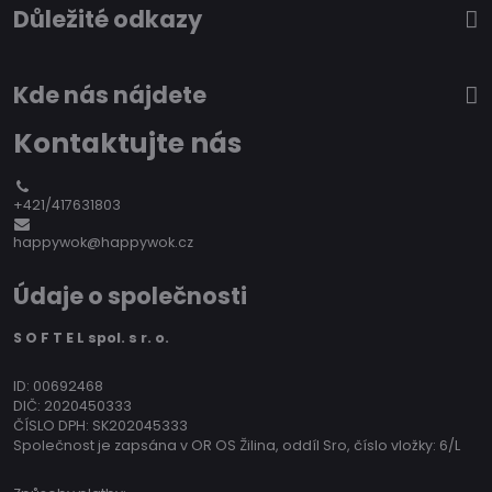
Důležité odkazy
Kde nás nájdete
Kontaktujte nás
+421/417631803
happywok@happywok.cz
Údaje o společnosti
S O F T E L spol. s r. o.
ID: 00692468
DIČ: 2020450333
ČÍSLO DPH: SK202045333
Společnost je zapsána v OR OS Žilina, oddíl Sro, číslo vložky: 6/L