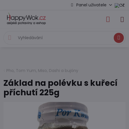
Panel uživatele
Hledat
Pho, Tom Yum, Miso, Dashi a bujóny
Základ na polévku s kuřecí
příchutí 225g