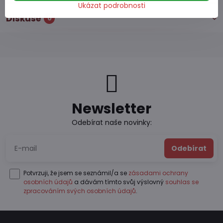
Ukázat podrobnosti
Diskuse
0
Newsletter
Odebírat naše novinky:
Odebírat
Potvrzuji, že jsem se seznámil/a se
zásadami ochrany
osobních údajů
a dávám tímto svůj výslovný
souhlas se
zpracováním svých osobních údajů
.