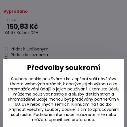
Vyprodáno
150,83 Kč
134,67 Kč
bez DPH
Přidat k Oblíbeným
Přidat do seznamu
Hlídací pes
Předvolby soukromí
Doručení
Skladové číslo:
S7#SK#A3017#1
Soubory cookie používáme ke zlepšení vaší návštěvy
Výrobce:
Yume Nishiki
těchto webových stránek, k analýze jejich výkonu a ke
shromažďování údajů o jejich používání. K tomuto účelu
můžeme používat nástroje a služby třetích stran a
Popis
shromážděné údaje mohou být předávány partnerům v
EU, USA nebo jiných zemích. Kliknutím na tlačítko
„Přijmout všechny soubory cookie" s tímto zpracováním
Diskuse
0
souhlasíte. Podrobné informace naleznete níže nebo
můžete upravit své preference.