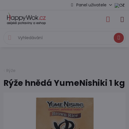
Panel uživatele
Hledat
Rýže
Rýže hnědá YumeNishiki 1 kg