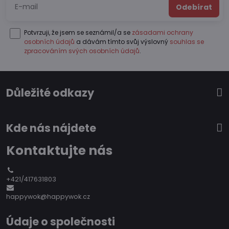
Odebírat
Potvrzuji, že jsem se seznámil/a se
zásadami ochrany
osobních údajů
a dávám tímto svůj výslovný
souhlas se
zpracováním svých osobních údajů
.
Důležité odkazy
Kde nás nájdete
Kontaktujte nás
+421/417631803
happywok@happywok.cz
Údaje o společnosti