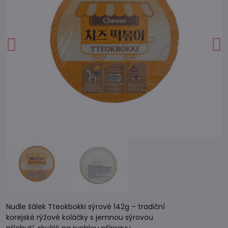
Nudle šálek Tteokbokki sýrové 142g – tradiční
korejské rýžové koláčky s jemnou sýrovou