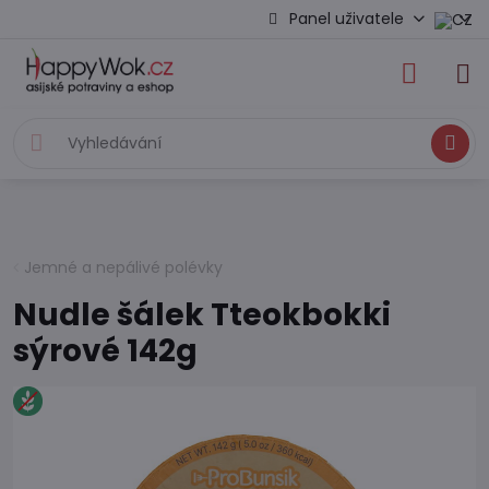
Panel uživatele
Hledat
Jemné a nepálivé polévky
Nudle šálek Tteokbokki
sýrové 142g