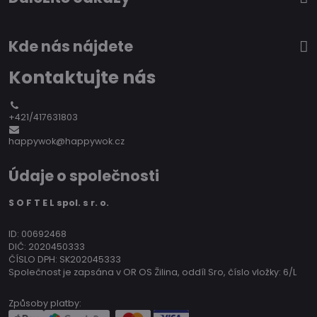
Kde nás nájdete
Kontaktujte nás
+421/417631803
happywok@happywok.cz
Údaje o společnosti
S O F T E L spol. s r. o.
ID: 00692468
DIČ: 2020450333
ČÍSLO DPH: SK202045333
Společnost je zapsána v OR OS Žilina, oddíl Sro, číslo vložky: 6/L
Způsoby platby: