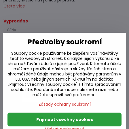
příchutí, skvělé na rychlou přípravu.
Čtěte více
Vyprodáno
86,69 Kč
Předvolby soukromí
77,41 Kč
bez DPH
Soubory cookie používáme ke zlepšení vaší návštěvy
těchto webových stránek, k analýze jejich výkonu a ke
Přidat k Oblíbeným
shromažďování údajů o jejich používání. K tomuto účelu
Přidat do seznamu
můžeme používat nástroje a služby třetích stran a
Hlídací pes
shromážděné údaje mohou být předávány partnerům v
Doručení
EU, USA nebo jiných zemích. Kliknutím na tlačítko
Skladové číslo:
S7#SK#2347#1
„Přijmout všechny soubory cookie" s tímto zpracováním
souhlasíte. Podrobné informace naleznete níže nebo
Výrobce:
můžete upravit své preference.
Zásady ochrany soukromí
Popis
Přijmout všechny cookies