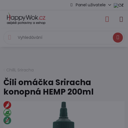
Panel uživatele
Hledat
Chilli, Sriracha
Čili omáčka Sriracha
konopná HEMP 200ml