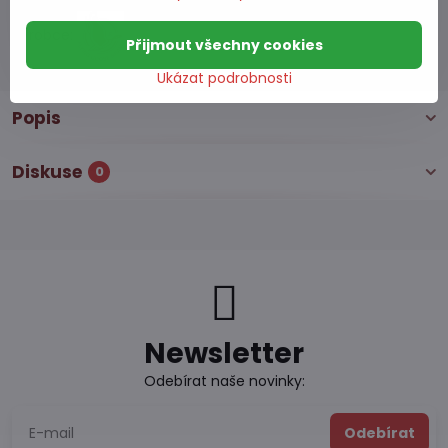
Skladové číslo:
S7#SK#8497#1
Výrobce:
Přijmout všechny cookies
Ukázat podrobnosti
Popis
Diskuse
0
Newsletter
Odebírat naše novinky:
Odebírat