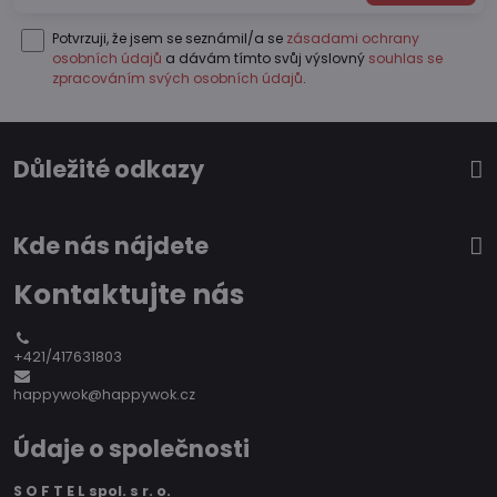
Potvrzuji, že jsem se seznámil/a se
zásadami ochrany
osobních údajů
a dávám tímto svůj výslovný
souhlas se
zpracováním svých osobních údajů
.
Důležité odkazy
Kde nás nájdete
Kontaktujte nás
+421/417631803
happywok@happywok.cz
Údaje o společnosti
S O F T E L spol. s r. o.