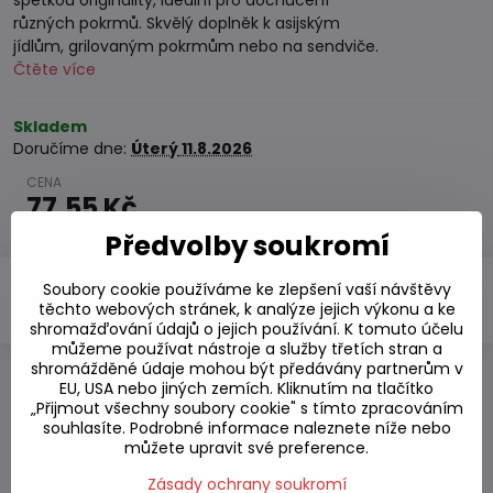
špetkou originality, ideální pro dochucení
různých pokrmů. Skvělý doplněk k asijským
jídlům, grilovaným pokrmům nebo na sendviče.
Čtěte více
Skladem
Doručíme dne:
Úterý
11.8.2026
77,55 Kč
69,24 Kč
bez DPH
Předvolby soukromí
Soubory cookie používáme ke zlepšení vaší návštěvy
Do košíku
těchto webových stránek, k analýze jejich výkonu a ke
shromažďování údajů o jejich používání. K tomuto účelu
můžeme používat nástroje a služby třetích stran a
shromážděné údaje mohou být předávány partnerům v
EU, USA nebo jiných zemích. Kliknutím na tlačítko
Přidat k Oblíbeným
„Přijmout všechny soubory cookie" s tímto zpracováním
Přidat do seznamu
souhlasíte. Podrobné informace naleznete níže nebo
Hlídací pes
můžete upravit své preference.
Doručení
Zásady ochrany soukromí