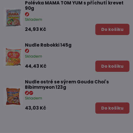
Polévka MAMA TOM YUM s příchutí krevet
90g
Skladem
24,93 Kč
Do košíku
Nudle Rabokki 145g
Skladem
44,43 Kč
Do košíku
Nudle ostré se sýrem Gouda Choi's
Bibimmyeon 123g
Skladem
43,03 Kč
Do košíku