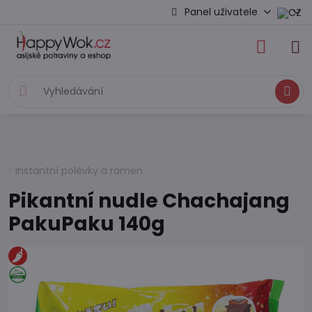
Panel uživatele
Hledat
Instantní polévky a ramen
Pikantní nudle Chachajang
PakuPaku 140g