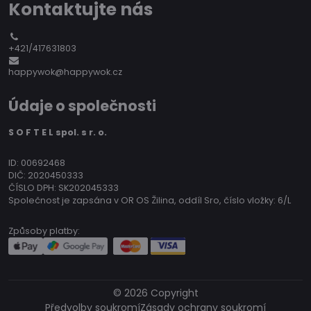
Kontaktujte nás
+421/417631803
happywok@happywok.cz
Údaje o společnosti
S O F T E L spol. s r. o.
ID: 00692468
DIČ: 2020450333
ČÍSLO DPH: SK202045333
Společnost je zapsána v OR OS Žilina, oddíl Sro, číslo vložky: 6/L
Způsoby platby:
©
2026
Copyright
Předvolby soukromí
Zásady ochrany soukromí