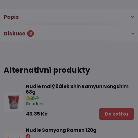
Popis
Diskuse
0
Alternativní produkty
Nudle malý šálek Shin Ramyun Nongshim
68g
Skladem
43,35 Kč
Do košíku
Nudle Samyang Ramen 120g