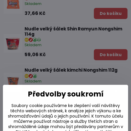
Skladem
37,66 Kč
Do košíku
Nudle velký šálek Shin Ramyun Nongshim
114g
Skladem
59,06 Kč
Do košíku
Nudle velký šálek kimchi Nongshim 112g
Skladem
61,50 Kč
Do košíku
Předvolby soukromí
Soubory cookie používáme ke zlepšení vaší návštěvy
Jin nudle Ramyun ostré 120g
těchto webových stránek, k analýze jejich výkonu a ke
shromažďování údajů o jejich používání. K tomuto účelu
Skladem
můžeme používat nástroje a služby třetích stran a
31,97 Kč
shromážděné údaje mohou být předávány partnerům v
Do košíku