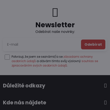
Newsletter
Odebírat naše novinky:
Odebírat
Potvrzuji, že jsem se seznámil/a se
zásadami ochrany
osobních údajů
a dávám tímto svůj výslovný
souhlas se
zpracováním svých osobních údajů
.
Důležité odkazy
Kde nás nájdete