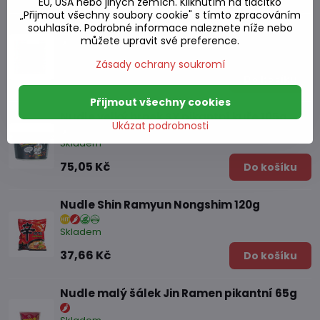
EU, USA nebo jiných zemích. Kliknutím na tlačítko
„Přijmout všechny soubory cookie" s tímto zpracováním
Nudle Ansungtangmyum Nongshim 125g
souhlasíte. Podrobné informace naleznete níže nebo
můžete upravit své preference.
Skladem
Zásady ochrany soukromí
37,66 Kč
Do košíku
Přijmout všechny cookies
Nudle velký hrnek SY pikantní kuře 105g
Ukázat podrobnosti
Skladem
75,05 Kč
Do košíku
Nudle Shin Ramyun Nongshim 120g
Skladem
37,66 Kč
Do košíku
Nudle malý šálek Jin Ramen pikantní 65g