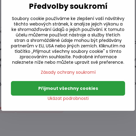
Předvolby soukromí
Soubory cookie používáme ke zlepšení vaší návštěvy
těchto webových stránek, k analýze jejich výkonu a
e přípravek určený k podpoře zdraví pleti. Obsahuje kolagen, k
ke shromažďování údajů o jejich používání. K tomuto
agenu v těle.
účelu můžeme používat nástroje a služby třetích
stran a shromážděné údaje mohou být předávány
 ve formě želé, které se snadno a pohodlně užívá. Obsahuje 
partnerům v EU, USA nebo jiných zemích. Kliknutím na
vu.
tlačítko „Přijmout všechny soubory cookie" s tímto
zpracováním souhlasíte. Podrobné informace
že, vlasů, nehtů, kloubů a kostí. Jeho množství v těle se s věke
naleznete níže nebo můžete upravit své preference.
 Jahodové želé s vitaminem C a kolagenem obsahuje hydrolyzov
Zásady ochrany soukromí
ňky před poškozením volnými radikály. Podporuje také tvorbu 
Přijmout všechny cookies
Ukázat podrobnosti
nacky
Sladké snacky