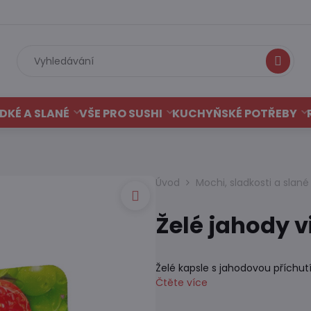
Hledat
DKÉ A SLANÉ
VŠE PRO SUSHI
KUCHYŇSKÉ POTŘEBY
Úvod
Mochi, sladkosti a slan
Želé jahody v
Želé kapsle s jahodovou příchut
Čtěte více