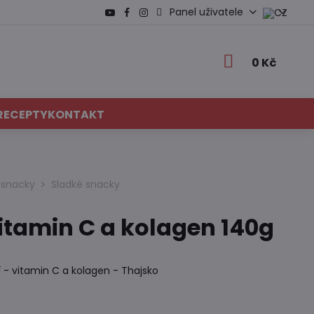
Panel uživatele
0 Kč
RECEPTY
KONTAKT
é snacky
Sladké snacky
itamin C a kolagen 140g
í - vitamin C a kolagen - Thajsko