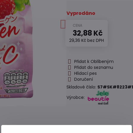
Vyprodáno
32,88 Kč
29,36 Kč
bez DPH
Přidat k Oblíbeným
Přidat do seznamu
Hlídací pes
Doručení
Skladové číslo:
S7#SK#8223#1
Výrobce: