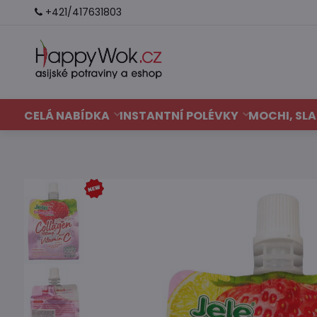
+421/417631803
CELÁ NABÍDKA
INSTANTNÍ POLÉVKY
MOCHI, SLA