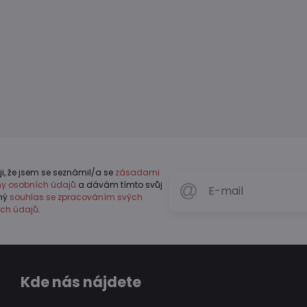
ji, že jsem se seznámil/a se
zásadami
y osobních údajů
a dávám tímto svůj
vný
souhlas se zpracováním svých
ch údajů
.
Kde nás nájdete