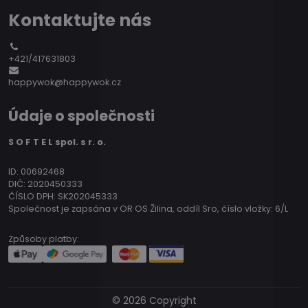
Kontaktujte nás
+421/417631803
happywok@happywok.cz
Údaje o společnosti
S O F T E L spol. s r. o.
ID: 00692468
DIČ: 2020450333
ČÍSLO DPH: SK202045333
Společnost je zapsána v OR OS Žilina, oddíl Sro, číslo vložky: 6/L
Způsoby platby:
©
2026
Copyright