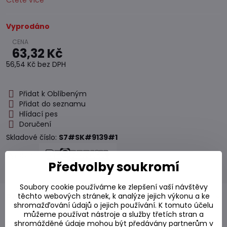
Čtěte více
Vyprodáno
63,32 Kč
56,54 Kč
bez DPH
Přidat k Oblíbeným
Přidat do seznamu
Hlídací pes
Doručení
Skladové číslo:
S7#SK#9139#1
Výrobce:
Předvolby soukromí
Soubory cookie používáme ke zlepšení vaší návštěvy
těchto webových stránek, k analýze jejich výkonu a ke
Popis
shromažďování údajů o jejich používání. K tomuto účelu
můžeme používat nástroje a služby třetích stran a
shromážděné údaje mohou být předávány partnerům v
Diskuse
0