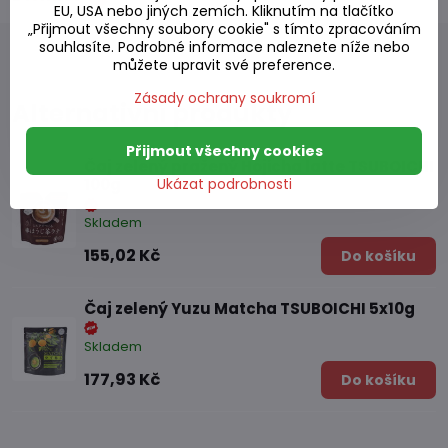
EU, USA nebo jiných zemích. Kliknutím na tlačítko
„Přijmout všechny soubory cookie" s tímto zpracováním
souhlasíte. Podrobné informace naleznete níže nebo
můžete upravit své preference.
Zásady ochrany soukromí
Alternativní produkty
Přijmout všechny cookies
Čaj zelený pražený Hojicha latte TSUBOICHI
Ukázat podrobnosti
100g
Skladem
155,02 Kč
Do košíku
Čaj zelený Yuzu Matcha TSUBOICHI 5x10g
Skladem
177,93 Kč
Do košíku