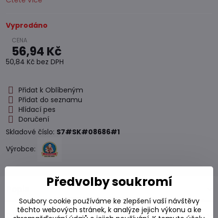
Čtěte více
Vyprodáno
56,94 Kč
50,84 Kč
bez DPH
Přidat k Oblíbeným
Přidat do seznamu
Hlídací pes
Doručení
Skladové číslo:
S7#SK#08686#1
Výrobce:
Předvolby soukromí
Popis
Soubory cookie používáme ke zlepšení vaší návštěvy
těchto webových stránek, k analýze jejich výkonu a ke
Diskuse
0