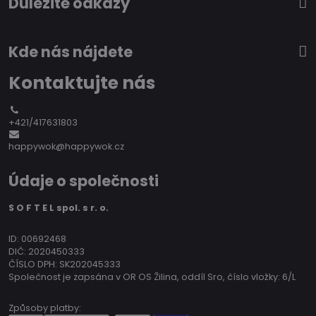
Důležité odkazy
Kde nás nájdete
Kontaktujte nás
+421/417631803
happywok@happywok.cz
Údaje o společnosti
S O F T E L spol. s r. o.
ID: 00692468
DIČ: 2020450333
ČÍSLO DPH: SK202045333
Společnost je zapsána v OR OS Žilina, oddíl Sro, číslo vložky: 6/L
Způsoby platby: