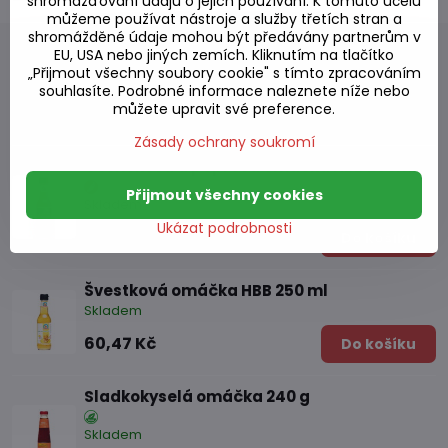
shromažďování údajů o jejich používání. K tomuto účelu
můžeme používat nástroje a služby třetích stran a
shromážděné údaje mohou být předávány partnerům v
EU, USA nebo jiných zemích. Kliknutím na tlačítko
„Přijmout všechny soubory cookie" s tímto zpracováním
souhlasíte. Podrobné informace naleznete níže nebo
Alternativní produkty
můžete upravit své preference.
Zásady ochrany soukromí
Česneková a pepřová omáčka HBB 250ml
Přijmout všechny cookies
Skladem
Ukázat podrobnosti
104,94 Kč
Do košíku
Švestková omáčka HBB 250 ml
Skladem
60,47 Kč
Do košíku
Sladkokyselá omáčka 240 g
Skladem