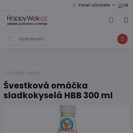
Panel uživatele
Hledat
Omáčky a pasty
Švestková omáčka
sladkokyselá HBB 300 ml