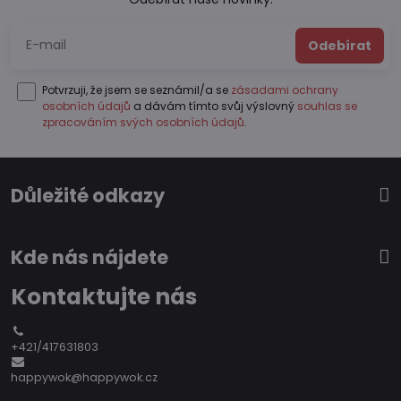
Odebírat
Potvrzuji, že jsem se seznámil/a se
zásadami ochrany
osobních údajů
a dávám tímto svůj výslovný
souhlas se
zpracováním svých osobních údajů
.
Důležité odkazy
Kde nás nájdete
Kontaktujte nás
+421/417631803
happywok@happywok.cz