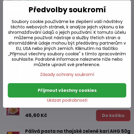
Předvolby soukromí
77,49 Kč
Do košíku
Soubory cookie používáme ke zlepšení vaší návštěvy
Omáčka instantní. Teriyaki LOBO 50g
těchto webových stránek, k analýze jejich výkonu a ke
Skladem
shromažďování údajů o jejich používání. K tomuto účelu
můžeme používat nástroje a služby třetích stran a
29,53 Kč
Do košíku
shromážděné údaje mohou být předávány partnerům v
EU, USA nebo jiných zemích. Kliknutím na tlačítko
„Přijmout všechny soubory cookie" s tímto zpracováním
Omáčka Topokki 120 g
souhlasíte. Podrobné informace naleznete níže nebo
můžete upravit své preference.
Skladem
Zásady ochrany soukromí
56,89 Kč
Do košíku
Přijmout všechny cookies
Jemná pasta na thajské červené kari AHG
50g
Ukázat podrobnosti
Skladem
46,60 Kč
Do košíku
Pálivá pasta na thajské zelené kari AHG 50g