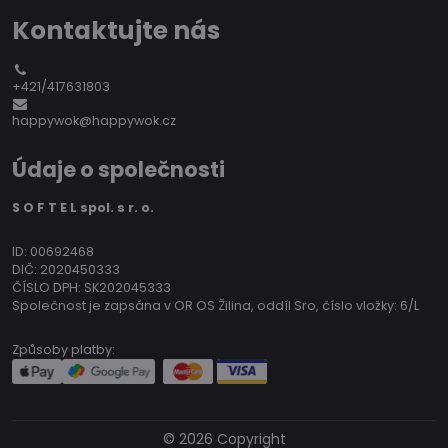
Kontaktujte nás
+421/417631803
happywok@happywok.cz
Údaje o společnosti
S O F T E L spol. s r. o.
ID: 00692468
DIČ: 2020450333
ČÍSLO DPH: SK202045333
Společnost je zapsána v OR OS Žilina, oddíl Sro, číslo vložky: 6/L
Způsoby platby:
©
2026
Copyright