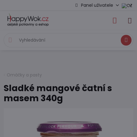
Panel uživatele
Hledat
Omáčky a pasty
Sladké mangové čatní s
masem 340g