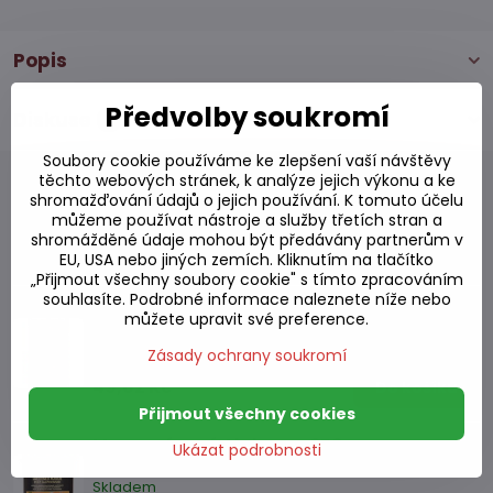
Popis
Předvolby soukromí
Diskuse
0
Soubory cookie používáme ke zlepšení vaší návštěvy
těchto webových stránek, k analýze jejich výkonu a ke
shromažďování údajů o jejich používání. K tomuto účelu
můžeme používat nástroje a služby třetích stran a
shromážděné údaje mohou být předávány partnerům v
Alternativní produkty
EU, USA nebo jiných zemích. Kliknutím na tlačítko
„Přijmout všechny soubory cookie" s tímto zpracováním
souhlasíte. Podrobné informace naleznete níže nebo
Mango v sirupu 425g
můžete upravit své preference.
Skladem
Zásady ochrany soukromí
49,62 Kč
Do košíku
Přijmout všechny cookies
Mangové pyré Alphonso 850g
Ukázat podrobnosti
Skladem