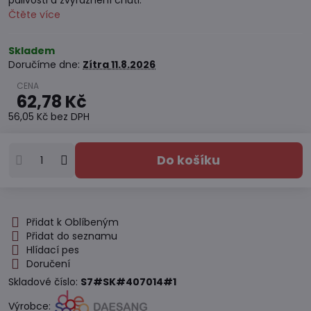
pálivosti a zvýraznění chuti.
Čtěte více
Skladem
Doručíme dne:
Zítra
11.8.2026
62,78 Kč
56,05 Kč
bez DPH
Do košíku
Přidat k Oblíbeným
Přidat do seznamu
Hlídací pes
Doručení
Skladové číslo:
S7#SK#407014#1
Výrobce: