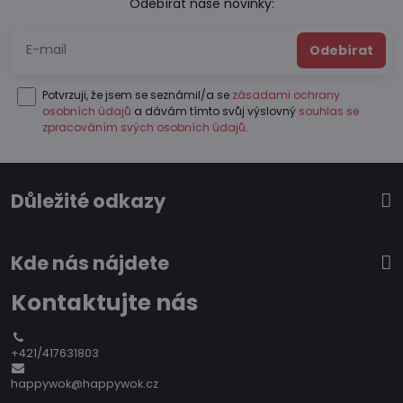
Odebírat naše novinky:
Odebírat
Potvrzuji, že jsem se seznámil/a se
zásadami ochrany
osobních údajů
a dávám tímto svůj výslovný
souhlas se
zpracováním svých osobních údajů
.
Důležité odkazy
Kde nás nájdete
Kontaktujte nás
+421/417631803
happywok@happywok.cz