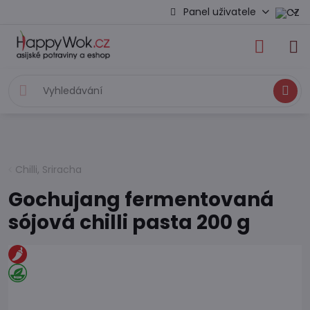
Panel uživatele
Hledat
Chilli, Sriracha
Gochujang fermentovaná
sójová chilli pasta 200 g