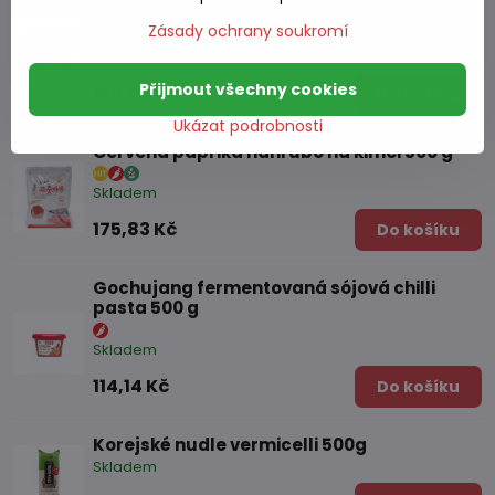
pasta 500 g
Zásady ochrany soukromí
Skladem
Přijmout všechny cookies
126,64 Kč
Do košíku
Ukázat podrobnosti
Červená paprika nahrubo na kimči 500 g
Skladem
175,83 Kč
Do košíku
Gochujang fermentovaná sójová chilli
pasta 500 g
Skladem
114,14 Kč
Do košíku
Korejské nudle vermicelli 500g
Skladem