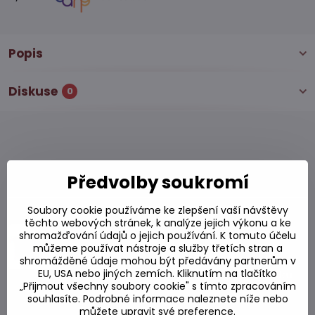
Popis
Diskuse
0
Alternativní produkty
Předvolby soukromí
Soubory cookie používáme ke zlepšení vaší návštěvy
Gochujang fermentovaná sójová chilli
těchto webových stránek, k analýze jejich výkonu a ke
pasta 1 kg
shromažďování údajů o jejich používání. K tomuto účelu
můžeme používat nástroje a služby třetích stran a
Skladem
shromážděné údaje mohou být předávány partnerům v
EU, USA nebo jiných zemích. Kliknutím na tlačítko
231,82 Kč
Do košíku
„Přijmout všechny soubory cookie" s tímto zpracováním
souhlasíte. Podrobné informace naleznete níže nebo
můžete upravit své preference.
Gochujang fermentovaná sójová chilli