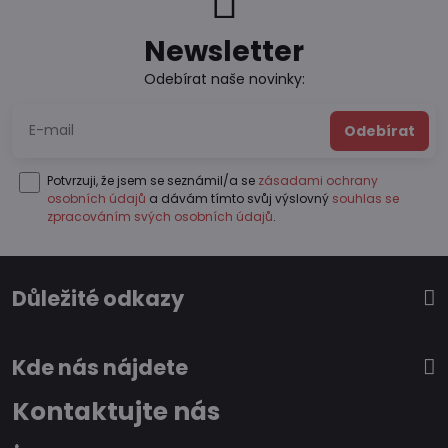
Newsletter
Odebírat naše novinky:
Odebírat
Potvrzuji, že jsem se seznámil/a se
zásadami ochrany
osobních údajů
a dávám tímto svůj výslovný
souhlas se
zpracováním svých osobních údajů
.
Důležité odkazy
Kde nás nájdete
Kontaktujte nás