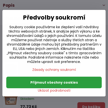
Popis
Předvolby soukromí
Diskuse
0
Soubory cookie používáme ke zlepšení vaší návštěvy
těchto webových stránek, k analýze jejich výkonu a ke
shromažďování údajů o jejich používání. K tomuto účelu
můžeme používat nástroje a služby třetích stran a
shromážděné údaje mohou být předávány partnerům v
Alternativní produkty
EU, USA nebo jiných zemích. Kliknutím na tlačítko
„Přijmout všechny soubory cookie" s tímto zpracováním
souhlasíte. Podrobné informace naleznete níže nebo
Japonská miso pasta light 300g
můžete upravit své preference.
Skladem
Zásady ochrany soukromí
69,57 Kč
Do košíku
Přijmout všechny cookies
Haechandle fermentovaná sójová pasta
Ukázat podrobnosti
500g
Skladem
77,73 Kč
Do košíku