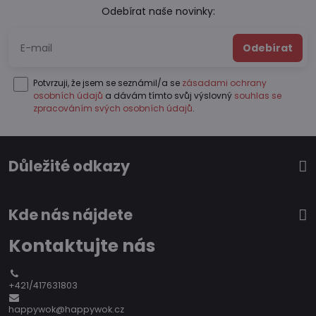
Odebírat naše novinky:
Odebírat
Potvrzuji, že jsem se seznámil/a se
zásadami ochrany
osobních údajů
a dávám tímto svůj výslovný
souhlas se
zpracováním svých osobních údajů
.
Důležité odkazy
Kde nás nájdete
Kontaktujte nás
+421/417631803
happywok@happywok.cz