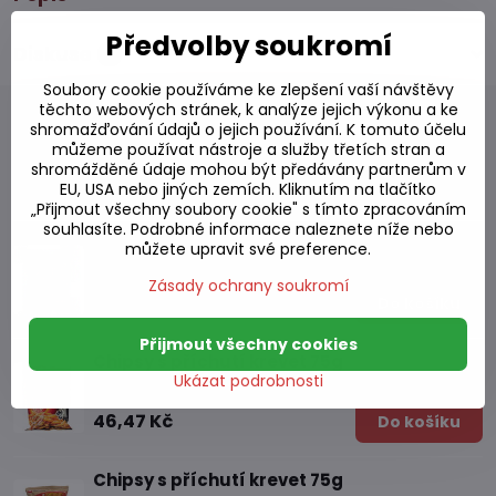
Předvolby soukromí
Diskuse
0
Soubory cookie používáme ke zlepšení vaší návštěvy
těchto webových stránek, k analýze jejich výkonu a ke
shromažďování údajů o jejich používání. K tomuto účelu
můžeme používat nástroje a služby třetích stran a
shromážděné údaje mohou být předávány partnerům v
Alternativní produkty
EU, USA nebo jiných zemích. Kliknutím na tlačítko
„Přijmout všechny soubory cookie" s tímto zpracováním
souhlasíte. Podrobné informace naleznete níže nebo
Chipsy s příchutí BBQ 56g
můžete upravit své preference.
Skladem
Zásady ochrany soukromí
54,08 Kč
Do košíku
Přijmout všechny cookies
Chipsy s příchutí krevet 75g
Ukázat podrobnosti
Skladem
46,47 Kč
Do košíku
Chipsy s příchutí krevet 75g