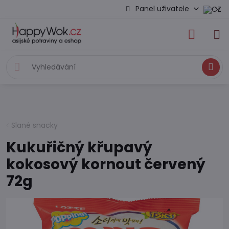
Panel uživatele
Hledat
Slané snacky
Kukuřičný křupavý
kokosový kornout červený
72g