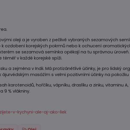
rea.
ovými oleji a je vyroben z pečlivě vybraných sezamových semín
o k ozdobení korejských pokrmů nebo k ochucení aromatickýc
 kterém se sezamová semínka opékají na tu správnou úroveň. O
te téměř v každé korejské spíži.
u a zejména v Indii. Má protizánětlivé účinky, je pro lidský o
 k ájurvédským masážím s velmi pozitivními účinky na pokožku
h karotenoidů, hořčíku, vápníku, draslíku a zinku, vitaminu A,
a 9 % vlákniny.
ijete-v-kychyni-ale-aj-ako-liek
ípravky
Olej