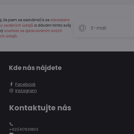
ji, že jsem se seznámil/a se
zásadami
y osobních údajů
a dávám tímto svůj
vný
souhlas se zpracováním svých
ch údajů
.
Kde nás nájdete
Facebook
Instagram
Kontaktujte nás
+421/417631803