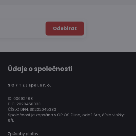
Odebírat
Údaje o společnosti
S O F T E L spol. s r. o.
ID: 00692468
DIČ: 2020450333
ČÍSLO DPH: SK202045333
Společnost je zapsána v OR OS Žilina, oddíl Sro, číslo vložky:
6/L
Způsoby platby: