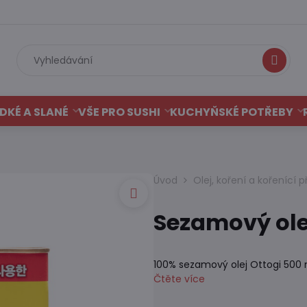
Hledat
DKÉ A SLANÉ
VŠE PRO SUSHI
KUCHYŇSKÉ POTŘEBY
Úvod
Olej, koření a kořenící p
Sezamový ole
100% sezamový olej Ottogi 500 
Čtěte více