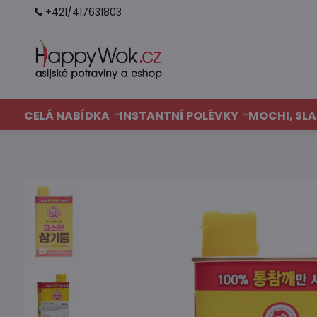
+421/417631803
CELÁ NABÍDKA
INSTANTNÍ POLÉVKY
MOCHI, SLA