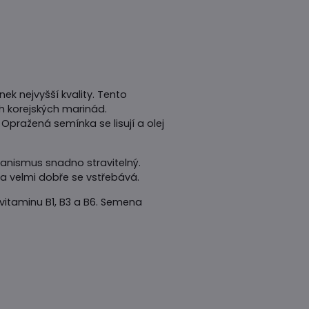
ek nejvyšší kvality. Tento
h korejských marinád.
pražená semínka se lisují a olej
rganismus snadno stravitelný.
 a velmi dobře se vstřebává.
 vitaminu B1, B3 a B6. Semena