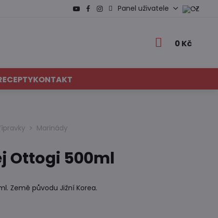
Panel uživatele
0 Kč
RECEPTY
KONTAKT
řípravky
Marinády
j Ottogi 500ml
ml. Země původu Jižní Korea.