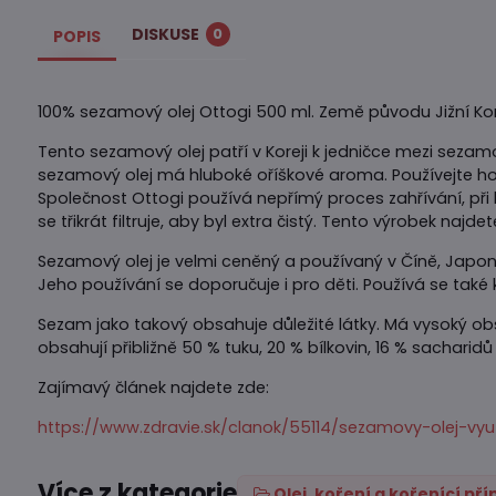
DISKUSE
0
POPIS
100% sezamový olej Ottogi 500 ml. Země původu Jižní Ko
Tento sezamový olej patří v Koreji k jedničce mezi sezam
sezamový olej má hluboké oříškové aroma. Používejte h
Společnost Ottogi používá nepřímý proces zahřívání, při
se třikrát filtruje, aby byl extra čistý. Tento výrobek najde
Sezamový olej je velmi ceněný a používaný v Číně, Japonsk
Jeho používání se doporučuje i pro děti. Používá se také
Sezam jako takový obsahuje důležité látky. Má vysoký obsa
obsahují přibližně 50 % tuku, 20 % bílkovin, 16 % sacharidů 
Zajímavý článek najdete zde:
https://www.zdravie.sk/clanok/55114/sezamovy-olej-vyuz
Více z kategorie
Olej, koření a kořenící př