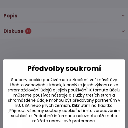
Popis
Diskuse
0
Alternativní produkty
Předvolby soukromí
Soubory cookie používáme ke zlepšení vaší návštěvy
Žlutá kari pasta LOBO 400g
těchto webových stránek, k analýze jejich výkonu a ke
Skladem
shromažďování údajů o jejich používání. K tomuto účelu
106,26 Kč
můžeme používat nástroje a služby třetích stran a
Do košíku
shromážděné údaje mohou být předávány partnerům v
EU, USA nebo jiných zemích. Kliknutím na tlačítko
Polévková směs Tom Kha LOBO 260g
„Přijmout všechny soubory cookie" s tímto zpracováním
souhlasíte. Podrobné informace naleznete níže nebo
Skladem
můžete upravit své preference.
103,82 Kč
Do košíku