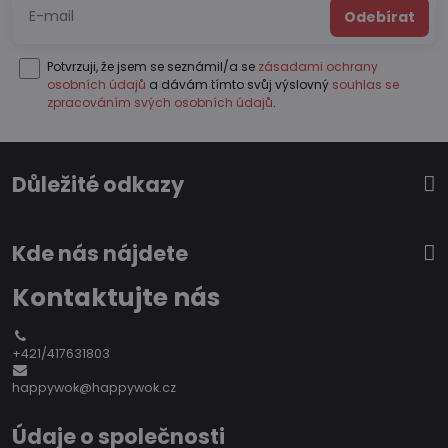
Odebírat
Potvrzuji, že jsem se seznámil/a se
zásadami ochrany
osobních údajů
a dávám tímto svůj výslovný
souhlas se
zpracováním svých osobních údajů
.
Důležité odkazy
Kde nás nájdete
Kontaktujte nás
+421/417631803
happywok@happywok.cz
Údaje o společnosti