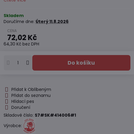
Čtěte více
Skladem
Doručíme dne:
Úterý
11.8.2026
72,02 Kč
64,30 Kč
bez DPH
Do košíku
Přidat k Oblíbeným
Přidat do seznamu
Hlídací pes
Doručení
Skladové číslo:
S7#SK#414006#1
Výrobce: