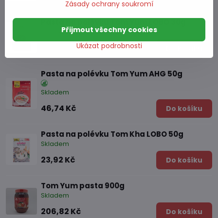
Zásady ochrany soukromí
Pasta na polévku Tom Yum LOBO 30g
Přijmout všechny cookies
Skladem
Ukázat podrobnosti
22,83 Kč
Do košíku
Pasta na polévku Tom Yum AHG 50g
Skladem
46,74 Kč
Do košíku
Pasta na polévku Tom Kha LOBO 50g
Skladem
23,92 Kč
Do košíku
Tom Yum pasta 900g
Skladem
206,82 Kč
Do košíku