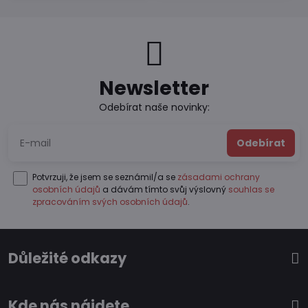
Newsletter
Odebírat naše novinky:
Odebírat
Potvrzuji, že jsem se seznámil/a se
zásadami ochrany
osobních údajů
a dávám tímto svůj výslovný
souhlas se
zpracováním svých osobních údajů
.
Důležité odkazy
Kde nás nájdete