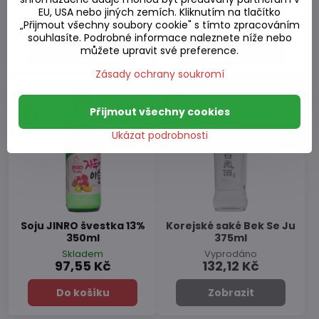
EU, USA nebo jiných zemích. Kliknutím na tlačítko
Skladem
Skladem
198,91 Kč
76,16 Kč
„Přijmout všechny soubory cookie" s tímto zpracováním
souhlasíte. Podrobné informace naleznete níže nebo
můžete upravit své preference.
Do košíku
Do košíku
Zásady ochrany soukromí
Přijmout všechny cookies
Ukázat podrobnosti
Soju JINRO švestka 13%
Korejské saké Bek Se Ju
350ml
375ml
Skladem
Vyprodáno
97,55 Kč
132,12 Kč
Do košíku
Zobrazit