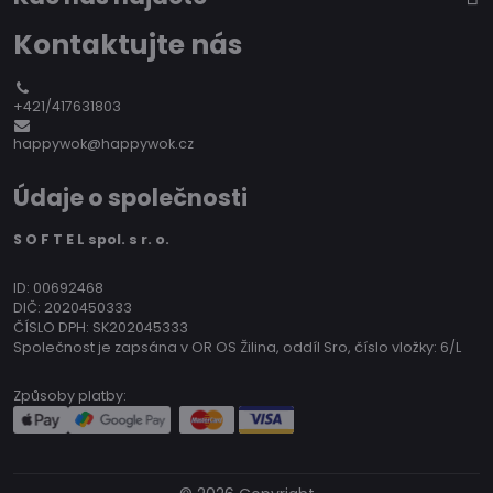
Kontaktujte nás
+421/417631803
happywok@happywok.cz
Údaje o společnosti
S O F T E L spol. s r. o.
ID: 00692468
DIČ: 2020450333
ČÍSLO DPH: SK202045333
Společnost je zapsána v OR OS Žilina, oddíl Sro, číslo vložky: 6/L
Způsoby platby: